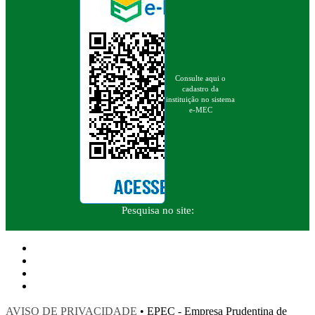
Consulte aqui o
cadastro da
instituição no sistema
e-MEC
Pesquisa no site:
AVISO DE PRIVACIDADE
• EPEC - Empresa Prudentina de