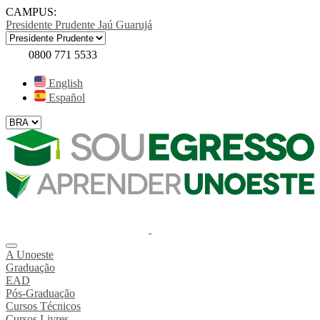
CAMPUS:
Presidente Prudente
Jaú
Guarujá
0800 771 5533
English
Español
A Unoeste
Graduação
EAD
Pós-Graduação
Cursos Técnicos
Cursos Livres