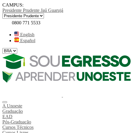
CAMPUS:
Presidente Prudente
Jaú
Guarujá
0800 771 5533
English
Español
A Unoeste
Graduação
EAD
Pós-Graduação
Cursos Técnicos
Cursos Livres