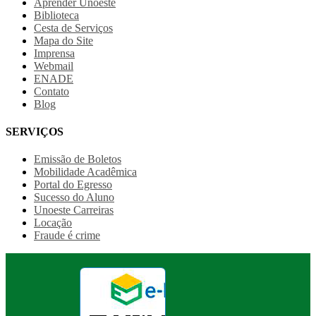
Aprender Unoeste
Biblioteca
Cesta de Serviços
Mapa do Site
Imprensa
Webmail
ENADE
Contato
Blog
SERVIÇOS
Emissão de Boletos
Mobilidade Acadêmica
Portal do Egresso
Sucesso do Aluno
Unoeste Carreiras
Locação
Fraude é crime