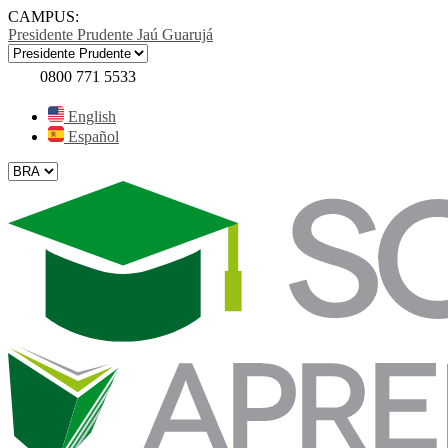
CAMPUS:
Presidente Prudente
Jaú
Guarujá
0800 771 5533
English
Español