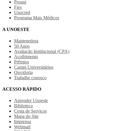
Prouni
Fies
Unocred
Programa Mais Médicos
A UNOESTE
Mantenedora
50 Anos
Avaliação Institucional (CPA)
Acolhimento
Prêmios
Campi Universitários
Ouvidoria
Trabalhe conosco
ACESSO RÁPIDO
Aprender Unoeste
Biblioteca
Cesta de Serviços
Mapa do Site
Imprensa
Webmail