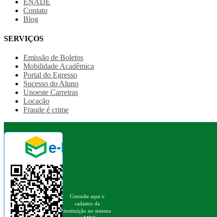
ENADE
Contato
Blog
SERVIÇOS
Emissão de Boletos
Mobilidade Acadêmica
Portal do Egresso
Sucesso do Aluno
Unoeste Carreiras
Locação
Fraude é crime
Consulte aqui o
cadastro da
instituição no sistema