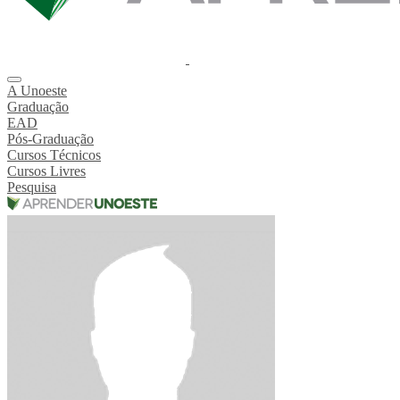
A Unoeste
Graduação
EAD
Pós-Graduação
Cursos Técnicos
Cursos Livres
Pesquisa