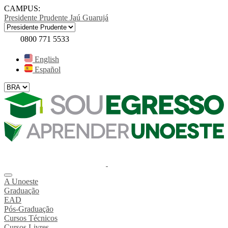
CAMPUS:
Presidente Prudente
Jaú
Guarujá
0800 771 5533
English
Español
A Unoeste
Graduação
EAD
Pós-Graduação
Cursos Técnicos
Cursos Livres