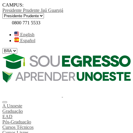
CAMPUS:
Presidente Prudente
Jaú
Guarujá
0800 771 5533
English
Español
A Unoeste
Graduação
EAD
Pós-Graduação
Cursos Técnicos
Cursos Livres