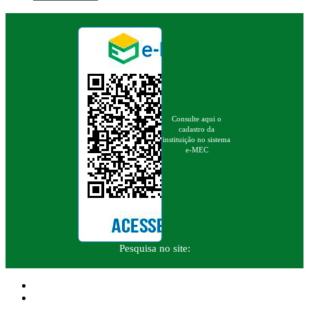
Consulte aqui o
cadastro da
instituição no sistema
e-MEC
Pesquisa no site: