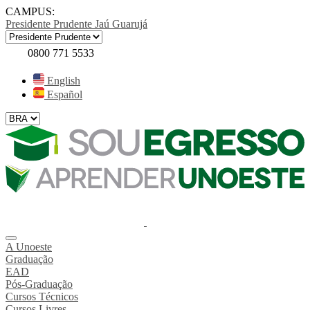
CAMPUS:
Presidente Prudente
Jaú
Guarujá
0800 771 5533
English
Español
A Unoeste
Graduação
EAD
Pós-Graduação
Cursos Técnicos
Cursos Livres