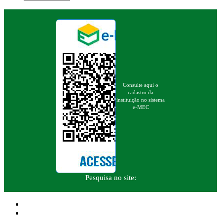
Consulte aqui o
cadastro da
instituição no sistema
e-MEC
Pesquisa no site: