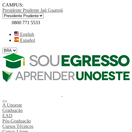
CAMPUS:
Presidente Prudente
Jaú
Guarujá
0800 771 5533
English
Español
A Unoeste
Graduação
EAD
Pós-Graduação
Cursos Técnicos
Cursos Livres