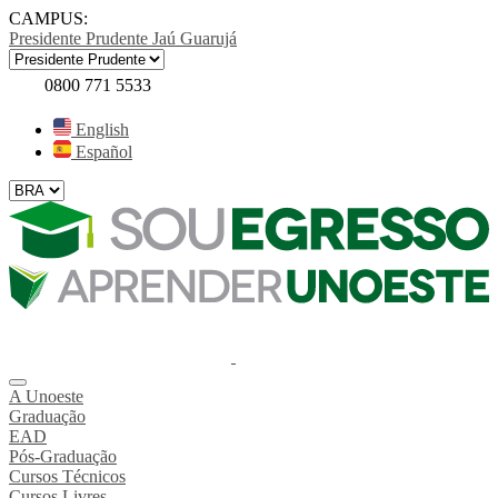
CAMPUS:
Presidente Prudente
Jaú
Guarujá
0800 771 5533
English
Español
A Unoeste
Graduação
EAD
Pós-Graduação
Cursos Técnicos
Cursos Livres