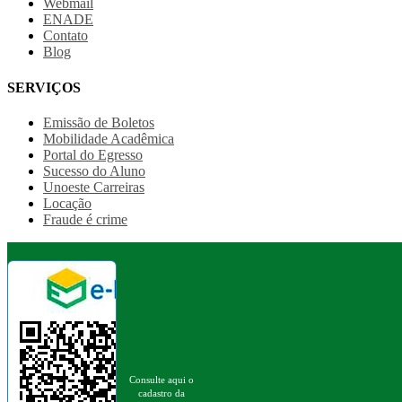
Webmail
ENADE
Contato
Blog
SERVIÇOS
Emissão de Boletos
Mobilidade Acadêmica
Portal do Egresso
Sucesso do Aluno
Unoeste Carreiras
Locação
Fraude é crime
Consulte aqui o
cadastro da