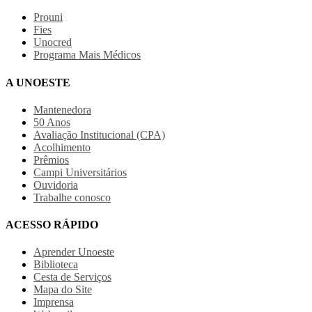
Prouni
Fies
Unocred
Programa Mais Médicos
A UNOESTE
Mantenedora
50 Anos
Avaliação Institucional (CPA)
Acolhimento
Prêmios
Campi Universitários
Ouvidoria
Trabalhe conosco
ACESSO RÁPIDO
Aprender Unoeste
Biblioteca
Cesta de Serviços
Mapa do Site
Imprensa