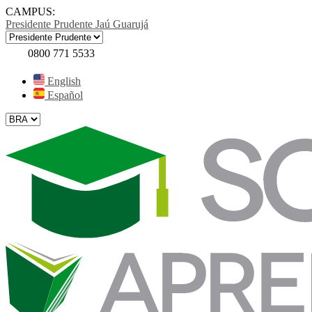
CAMPUS:
Presidente Prudente
Jaú
Guarujá
0800 771 5533
English
Español