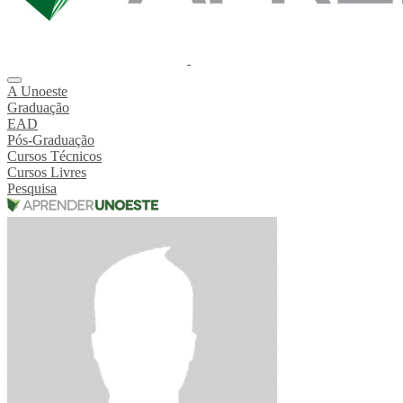
A Unoeste
Graduação
EAD
Pós-Graduação
Cursos Técnicos
Cursos Livres
Pesquisa