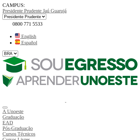
CAMPUS:
Presidente Prudente
Jaú
Guarujá
0800 771 5533
English
Español
A Unoeste
Graduação
EAD
Pós-Graduação
Cursos Técnicos
Cursos Livres