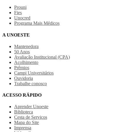
Prouni
Fies
Unocred
Programa Mais Médicos
A UNOESTE
Mantenedora
50 Anos
Avaliação Institucional (CPA)
Acolhimento
Prêmios
Campi Universitários
Ouvidoria
Trabalhe conosco
ACESSO RÁPIDO
Aprender Unoeste
Biblioteca
Cesta de Serviços
Mapa do Site
Imprensa