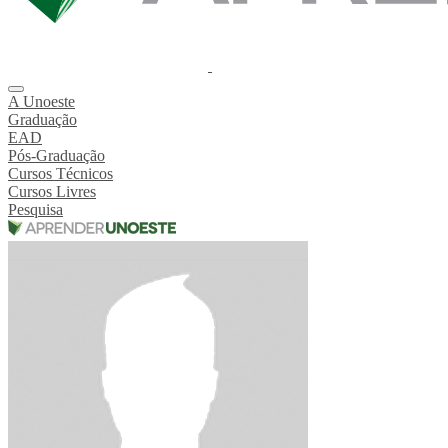
A Unoeste
Graduação
EAD
Pós-Graduação
Cursos Técnicos
Cursos Livres
Pesquisa