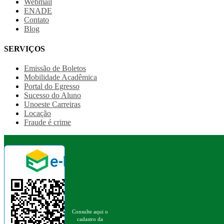
Webmail
ENADE
Contato
Blog
SERVIÇOS
Emissão de Boletos
Mobilidade Acadêmica
Portal do Egresso
Sucesso do Aluno
Unoeste Carreiras
Locação
Fraude é crime
Consulte aqui o
cadastro da