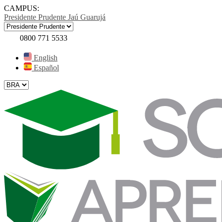
CAMPUS:
Presidente Prudente
Jaú
Guarujá
0800 771 5533
English
Español