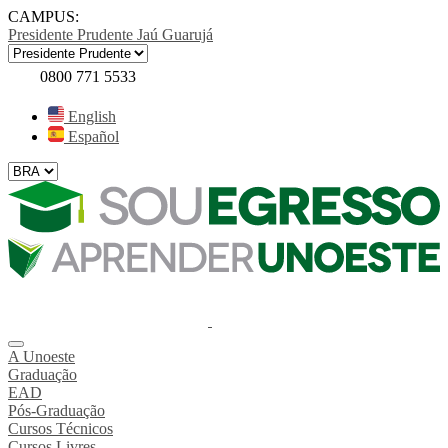
CAMPUS:
Presidente Prudente
Jaú
Guarujá
0800 771 5533
English
Español
A Unoeste
Graduação
EAD
Pós-Graduação
Cursos Técnicos
Cursos Livres