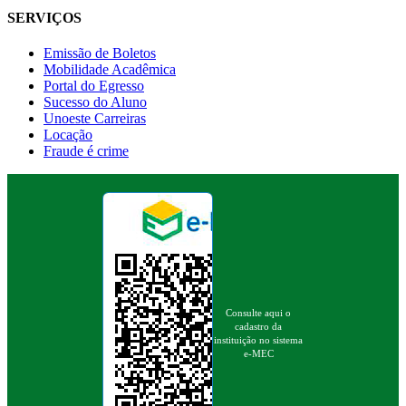
SERVIÇOS
Emissão de Boletos
Mobilidade Acadêmica
Portal do Egresso
Sucesso do Aluno
Unoeste Carreiras
Locação
Fraude é crime
Consulte aqui o
cadastro da
instituição no sistema
e-MEC