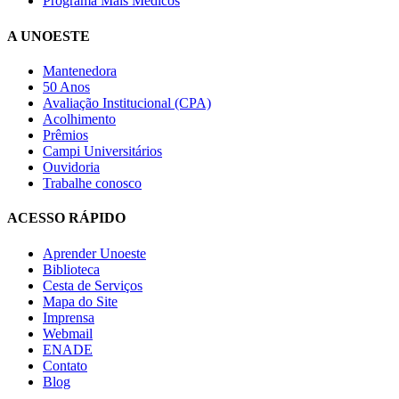
Programa Mais Médicos
A UNOESTE
Mantenedora
50 Anos
Avaliação Institucional (CPA)
Acolhimento
Prêmios
Campi Universitários
Ouvidoria
Trabalhe conosco
ACESSO RÁPIDO
Aprender Unoeste
Biblioteca
Cesta de Serviços
Mapa do Site
Imprensa
Webmail
ENADE
Contato
Blog