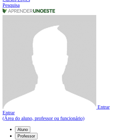
Pesquisa
Entrar
Entrar
(Área do aluno, professor ou funcionário)
Aluno
Professor