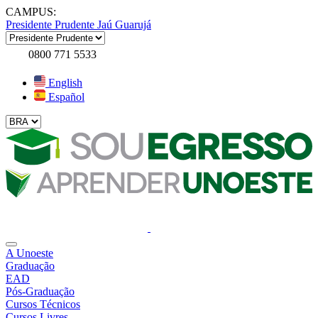
CAMPUS:
Presidente Prudente
Jaú
Guarujá
0800 771 5533
English
Español
A Unoeste
Graduação
EAD
Pós-Graduação
Cursos Técnicos
Cursos Livres