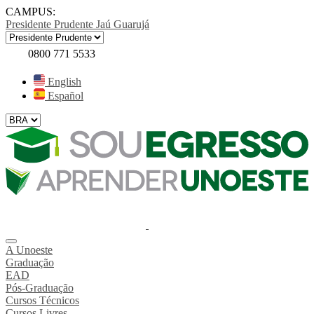
CAMPUS:
Presidente Prudente
Jaú
Guarujá
0800 771 5533
English
Español
A Unoeste
Graduação
EAD
Pós-Graduação
Cursos Técnicos
Cursos Livres