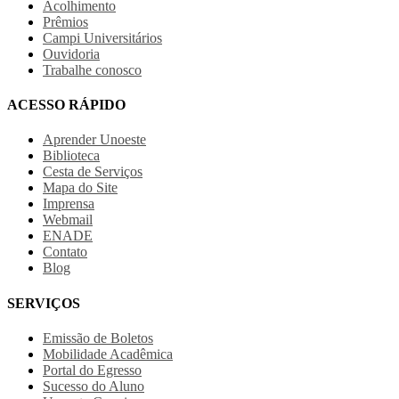
Acolhimento
Prêmios
Campi Universitários
Ouvidoria
Trabalhe conosco
ACESSO RÁPIDO
Aprender Unoeste
Biblioteca
Cesta de Serviços
Mapa do Site
Imprensa
Webmail
ENADE
Contato
Blog
SERVIÇOS
Emissão de Boletos
Mobilidade Acadêmica
Portal do Egresso
Sucesso do Aluno