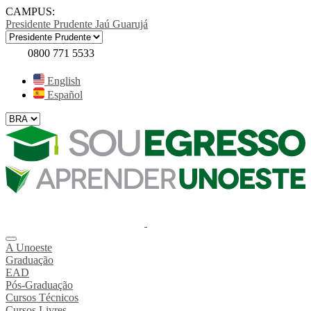
CAMPUS:
Presidente Prudente
Jaú
Guarujá
0800 771 5533
English
Español
A Unoeste
Graduação
EAD
Pós-Graduação
Cursos Técnicos
Cursos Livres