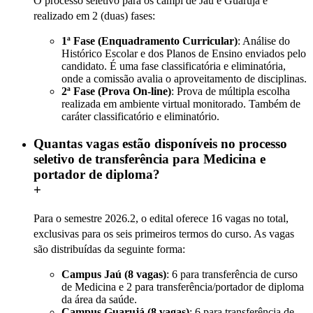
O processo seletivo para os campi de Jaú e Guarujá é
realizado em 2 (duas) fases:
1ª Fase (Enquadramento Curricular)
: Análise do
Histórico Escolar e dos Planos de Ensino enviados pelo
candidato. É uma fase classificatória e eliminatória,
onde a comissão avalia o aproveitamento de disciplinas.
2ª Fase (Prova On-line)
: Prova de múltipla escolha
realizada em ambiente virtual monitorado. Também de
caráter classificatório e eliminatório.
Quantas vagas estão disponíveis no processo
seletivo de transferência para Medicina e
portador de diploma?
+
Para o semestre 2026.2, o edital oferece 16 vagas no total,
exclusivas para os seis primeiros termos do curso. As vagas
são distribuídas da seguinte forma:
Campus Jaú (8 vagas)
: 6 para transferência de curso
de Medicina e 2 para transferência/portador de diploma
da área da saúde.
Campus Guarujá (8 vagas)
: 6 para transferência de