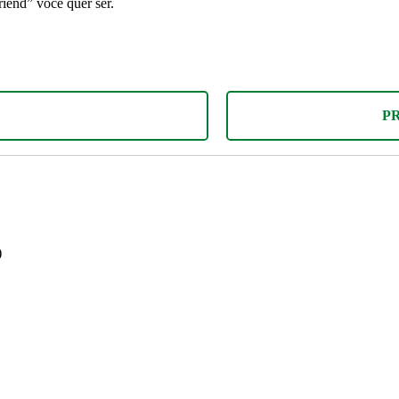
iend” você quer ser.
P
)