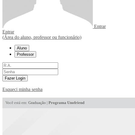
Entrar
Entrar
(Área do aluno, professor ou funcionário)
Aluno
Professor
Fazer Login
Esqueci minha senha
Você está em:
Graduação
|
Programa Unofriend