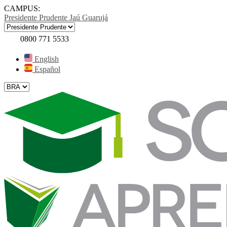
CAMPUS:
Presidente Prudente
Jaú
Guarujá
0800 771 5533
English
Español