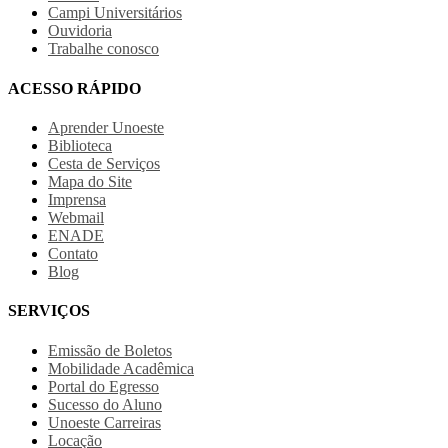
Campi Universitários
Ouvidoria
Trabalhe conosco
ACESSO RÁPIDO
Aprender Unoeste
Biblioteca
Cesta de Serviços
Mapa do Site
Imprensa
Webmail
ENADE
Contato
Blog
SERVIÇOS
Emissão de Boletos
Mobilidade Acadêmica
Portal do Egresso
Sucesso do Aluno
Unoeste Carreiras
Locação