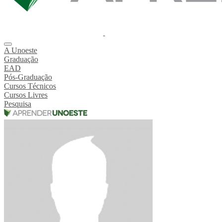
A Unoeste
Graduação
EAD
Pós-Graduação
Cursos Técnicos
Cursos Livres
Pesquisa