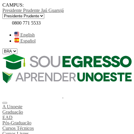
CAMPUS:
Presidente Prudente
Jaú
Guarujá
0800 771 5533
English
Español
A Unoeste
Graduação
EAD
Pós-Graduação
Cursos Técnicos
Cursos Livres