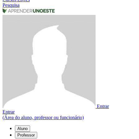
Pesquisa
Entrar
Entrar
(Área do aluno, professor ou funcionário)
Aluno
Professor