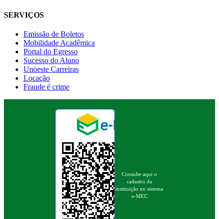
SERVIÇOS
Emissão de Boletos
Mobilidade Acadêmica
Portal do Egresso
Sucesso do Aluno
Unoeste Carreiras
Locação
Fraude é crime
Consulte aqui o
cadastro da
instituição no sistema
e-MEC