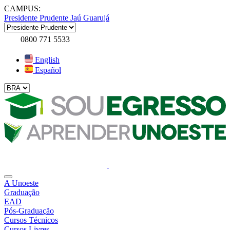
CAMPUS:
Presidente Prudente
Jaú
Guarujá
0800 771 5533
English
Español
A Unoeste
Graduação
EAD
Pós-Graduação
Cursos Técnicos
Cursos Livres