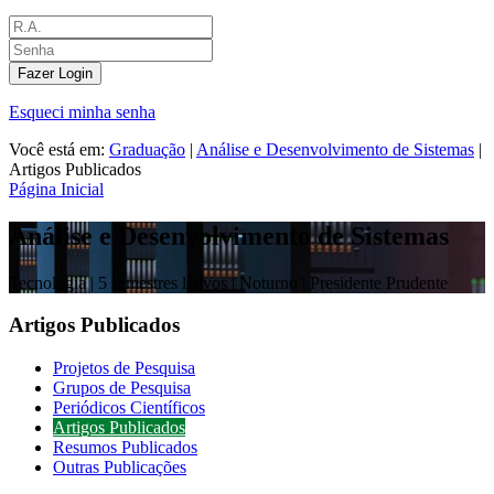
Fazer Login
Esqueci minha senha
Você está em:
Graduação
|
Análise e Desenvolvimento de Sistemas
|
Artigos Publicados
Página Inicial
Análise e Desenvolvimento de Sistemas
Tecnologia |
5 semestres letivos | Noturno
| Presidente Prudente
Artigos Publicados
Projetos de Pesquisa
Grupos de Pesquisa
Periódicos Científicos
Artigos Publicados
Resumos Publicados
Outras Publicações