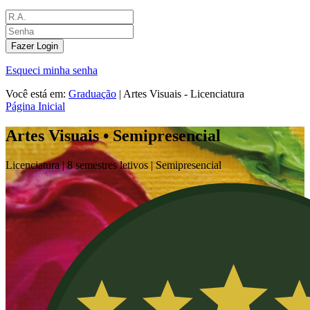
Fazer Login
Esqueci minha senha
Você está em:
Graduação
|
Artes Visuais - Licenciatura
Página Inicial
Artes Visuais • Semipresencial
Licenciatura |
8 semestres letivos |
Semipresencial