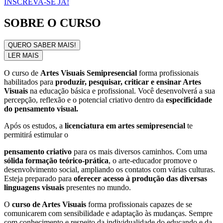
INSCREVA-SE JÁ!
SOBRE O CURSO
QUERO SABER MAIS!
LER MAIS
O curso de
Artes Visuais Semipresencial
forma profissionais
habilitados para
produzir, pesquisar, criticar e ensinar Artes
Visuais
na educação básica e profissional. Você desenvolverá a sua
percepção, reflexão e o potencial criativo dentro da
especificidade
do pensamento visual.
Após os estudos, a
licenciatura em artes semipresencial
te
permitirá estimular o
pensamento criativo
para os mais diversos caminhos. Com uma
sólida formação teórico-prática
, o arte-educador promove o
desenvolvimento social, ampliando os contatos com várias culturas.
Esteja preparado para
oferecer acesso à produção das diversas
linguagens visuais
presentes no mundo.
O
curso de Artes Visuais
forma profissionais capazes de se
comunicarem com sensibilidade e adaptação às mudanças. Sempre
com conhecimento e respeito da individualidade do educando e da