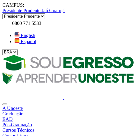
CAMPUS:
Presidente Prudente
Jaú
Guarujá
0800 771 5533
English
Español
A Unoeste
Graduação
EAD
Pós-Graduação
Cursos Técnicos
Cursos Livres