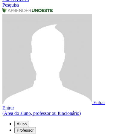
Pesquisa
Entrar
Entrar
(Área do aluno, professor ou funcionário)
Aluno
Professor