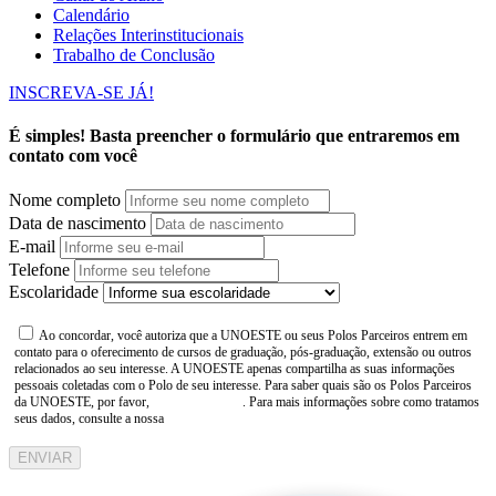
Calendário
Relações Interinstitucionais
Trabalho de Conclusão
INSCREVA-SE JÁ!
É simples! Basta preencher o formulário que entraremos em
contato com você
Nome completo
Data de nascimento
E-mail
Telefone
Escolaridade
Ao concordar, você autoriza que a UNOESTE ou seus Polos Parceiros entrem em
contato para o oferecimento de cursos de graduação, pós-graduação, extensão ou outros
relacionados ao seu interesse. A UNOESTE apenas compartilha as suas informações
pessoais coletadas com o Polo de seu interesse. Para saber quais são os Polos Parceiros
da UNOESTE, por favor,
consulte aqui
. Para mais informações sobre como tratamos
seus dados, consulte a nossa
Aviso de Privacidade
ENVIAR