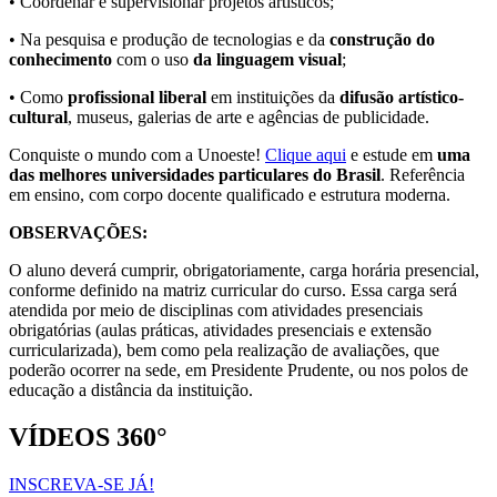
• Coordenar e supervisionar projetos artísticos;
• Na pesquisa e produção de tecnologias e da
construção do
conhecimento
com o uso
da linguagem visual
;
• Como
profissional liberal
em instituições da
difusão artístico-
cultural
, museus, galerias de arte e agências de publicidade.
Conquiste o mundo com a Unoeste!
Clique aqui
e estude em
uma
das melhores universidades particulares do Brasil
. Referência
em ensino, com corpo docente qualificado e estrutura moderna.
OBSERVAÇÕES:
O aluno deverá cumprir, obrigatoriamente, carga horária presencial,
conforme definido na matriz curricular do curso. Essa carga será
atendida por meio de disciplinas com atividades presenciais
obrigatórias (aulas práticas, atividades presenciais e extensão
curricularizada), bem como pela realização de avaliações, que
poderão ocorrer na sede, em Presidente Prudente, ou nos polos de
educação a distância da instituição.
VÍDEOS 360°
INSCREVA-SE JÁ!