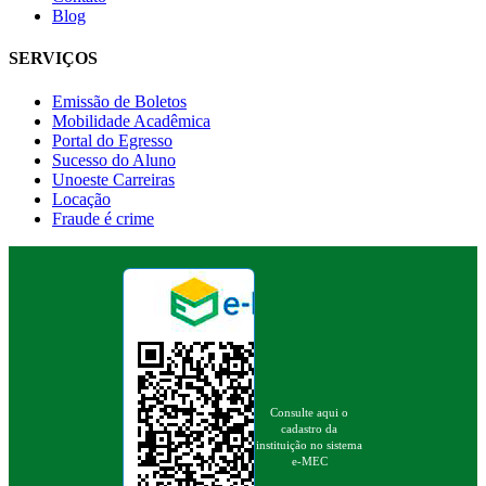
Blog
SERVIÇOS
Emissão de Boletos
Mobilidade Acadêmica
Portal do Egresso
Sucesso do Aluno
Unoeste Carreiras
Locação
Fraude é crime
Consulte aqui o
cadastro da
instituição no sistema
e-MEC