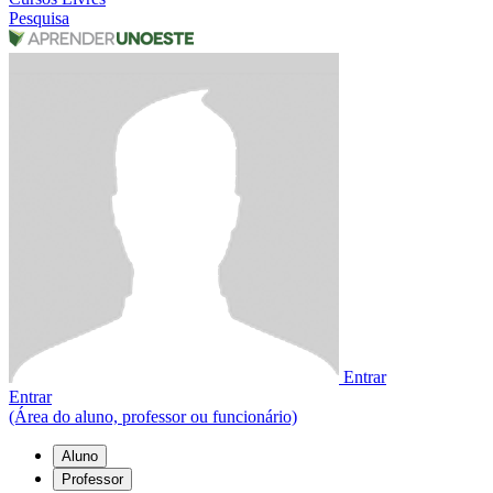
Pesquisa
Entrar
Entrar
(Área do aluno, professor ou funcionário)
Aluno
Professor