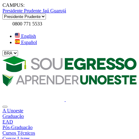
CAMPUS:
Presidente Prudente
Jaú
Guarujá
0800 771 5533
English
Español
A Unoeste
Graduação
EAD
Pós-Graduação
Cursos Técnicos
Cursos Livres