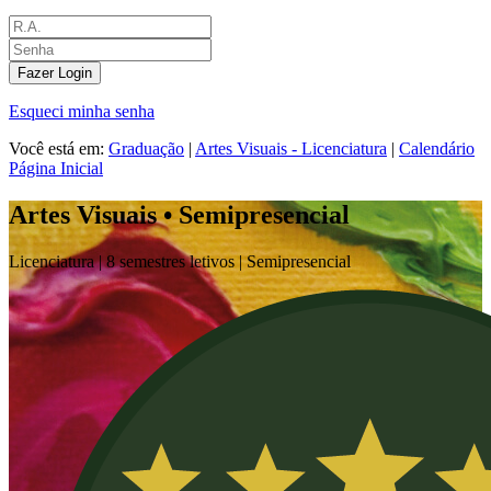
Fazer Login
Esqueci minha senha
Você está em:
Graduação
|
Artes Visuais - Licenciatura
|
Calendário
Página Inicial
Artes Visuais • Semipresencial
Licenciatura |
8 semestres letivos |
Semipresencial