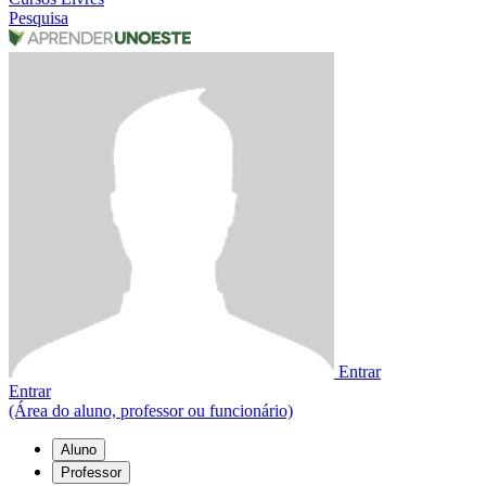
Pesquisa
Entrar
Entrar
(Área do aluno, professor ou funcionário)
Aluno
Professor