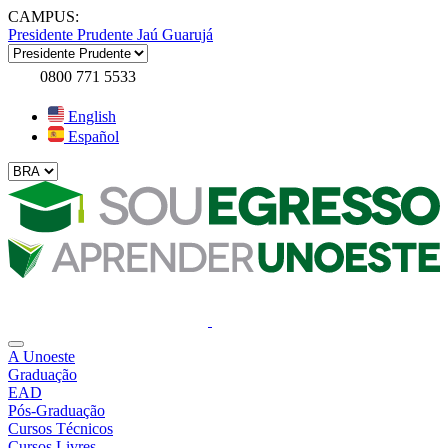
CAMPUS:
Presidente Prudente
Jaú
Guarujá
0800 771 5533
English
Español
A Unoeste
Graduação
EAD
Pós-Graduação
Cursos Técnicos
Cursos Livres