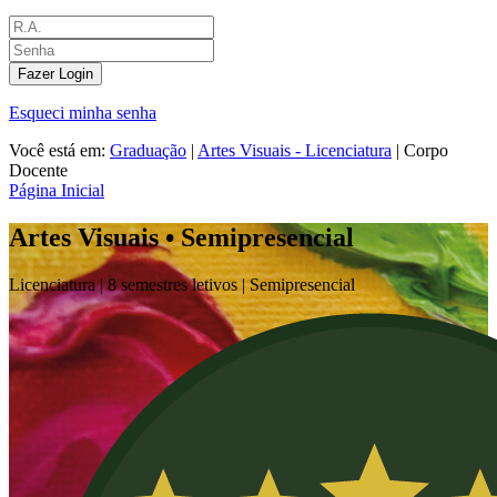
Fazer Login
Esqueci minha senha
Você está em:
Graduação
|
Artes Visuais - Licenciatura
|
Corpo
Docente
Página Inicial
Artes Visuais • Semipresencial
Licenciatura |
8 semestres letivos |
Semipresencial