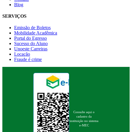
Blog
SERVIÇOS
Emissão de Boletos
Mobilidade Acadêmica
Portal do Egresso
Sucesso do Aluno
Unoeste Carreiras
Locação
Fraude é crime
Consulte aqui o
cadastro da
instituição no sistema
e-MEC