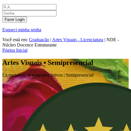
Fazer Login
Esqueci minha senha
Você está em:
Graduação
|
Artes Visuais - Licenciatura
|
NDE -
Núcleo Docence Estruturante
Página Inicial
Artes Visuais • Semipresencial
Licenciatura |
8 semestres letivos |
Semipresencial