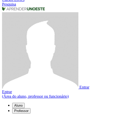
Pesquisa
Entrar
Entrar
(Área do aluno, professor ou funcionário)
Aluno
Professor