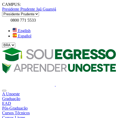
CAMPUS:
Presidente Prudente
Jaú
Guarujá
0800 771 5533
English
Español
A Unoeste
Graduação
EAD
Pós-Graduação
Cursos Técnicos
Cursos Livres