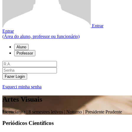
Entrar
Entrar
(Área do aluno, professor ou funcionário)
Aluno
Professor
Fazer Login
Esqueci minha senha
Artes Visuais
Licenciatura |
8 semestres letivos | Noturno
| Presidente Prudente
Periódicos Científicos