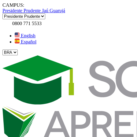
CAMPUS:
Presidente Prudente
Jaú
Guarujá
0800 771 5533
English
Español