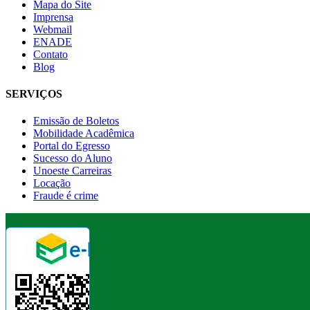
Mapa do Site
Imprensa
Webmail
ENADE
Contato
Blog
SERVIÇOS
Emissão de Boletos
Mobilidade Acadêmica
Portal do Egresso
Sucesso do Aluno
Unoeste Carreiras
Locação
Fraude é crime