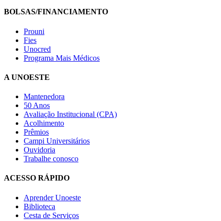
BOLSAS/FINANCIAMENTO
Prouni
Fies
Unocred
Programa Mais Médicos
A UNOESTE
Mantenedora
50 Anos
Avaliação Institucional (CPA)
Acolhimento
Prêmios
Campi Universitários
Ouvidoria
Trabalhe conosco
ACESSO RÁPIDO
Aprender Unoeste
Biblioteca
Cesta de Serviços