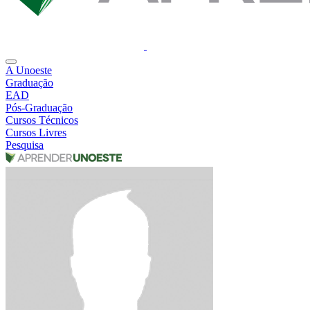
A Unoeste
Graduação
EAD
Pós-Graduação
Cursos Técnicos
Cursos Livres
Pesquisa