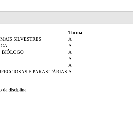
Turma
MAIS SILVESTRES
A
ICA
A
O BIÓLOGO
A
A
A
NFECCIOSAS E PARASITÁRIAS
A
o da disciplina.