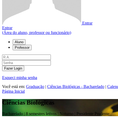
Entrar
Entrar
(Área do aluno, professor ou funcionário)
Aluno
Professor
Fazer Login
Esqueci minha senha
Você está em:
Graduação
|
Ciências Biológicas - Bacharelado
|
Calen
Página Inicial
Ciências Biológicas
Bacharelado |
8 semestres letivos | Noturno
| Presidente Prudente