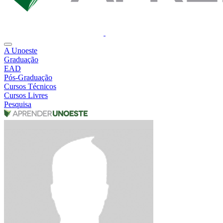
A Unoeste
Graduação
EAD
Pós-Graduação
Cursos Técnicos
Cursos Livres
Pesquisa