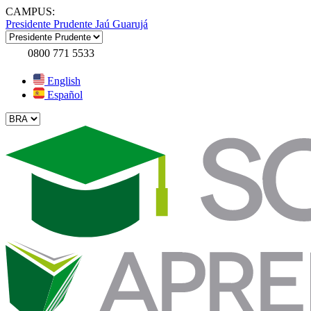
CAMPUS:
Presidente Prudente
Jaú
Guarujá
0800 771 5533
English
Español