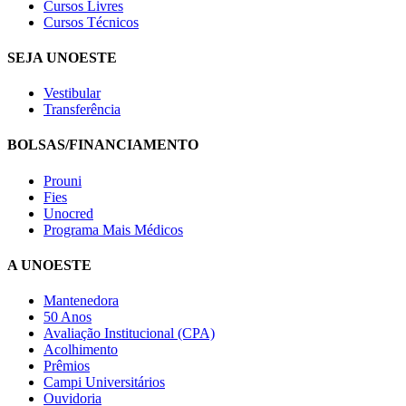
Cursos Livres
Cursos Técnicos
SEJA UNOESTE
Vestibular
Transferência
BOLSAS/FINANCIAMENTO
Prouni
Fies
Unocred
Programa Mais Médicos
A UNOESTE
Mantenedora
50 Anos
Avaliação Institucional (CPA)
Acolhimento
Prêmios
Campi Universitários
Ouvidoria