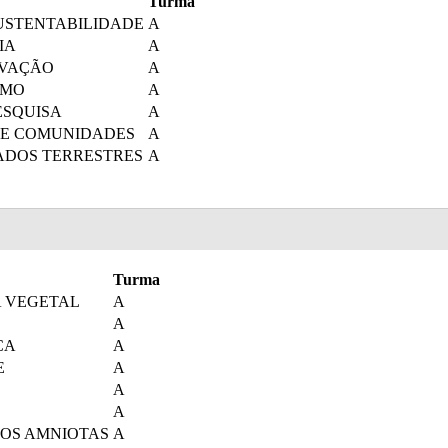
Turma
USTENTABILIDADE
A
IA
A
OVAÇÃO
A
SMO
A
ESQUISA
A
 E COMUNIDADES
A
ADOS TERRESTRES
A
Turma
A VEGETAL
A
A
CA
A
E
A
A
A
OS AMNIOTAS
A