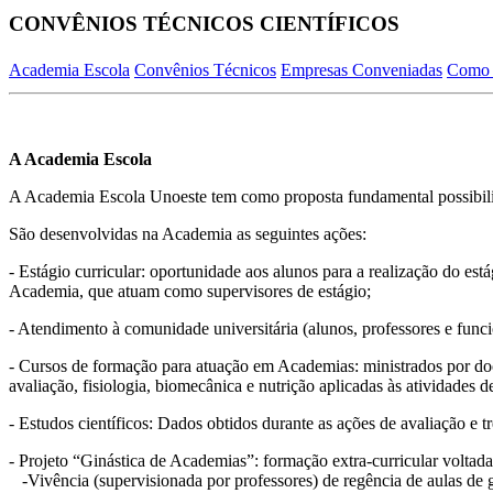
CONVÊNIOS TÉCNICOS CIENTÍFICOS
Academia Escola
Convênios Técnicos
Empresas Conveniadas
Como 
A Academia Escola
A Academia Escola Unoeste tem como proposta fundamental possibilit
São desenvolvidas na Academia as seguintes ações:
- Estágio curricular: oportunidade aos alunos para a realização do es
Academia, que atuam como supervisores de estágio;
- Atendimento à comunidade universitária (alunos, professores e func
- Cursos de formação para atuação em Academias: ministrados por doce
avaliação, fisiologia, biomecânica e nutrição aplicadas às atividades
- Estudos científicos: Dados obtidos durante as ações de avaliação e 
- Projeto “Ginástica de Academias”: formação extra-curricular voltad
-Vivência (supervisionada por professores) de regência de aulas de 