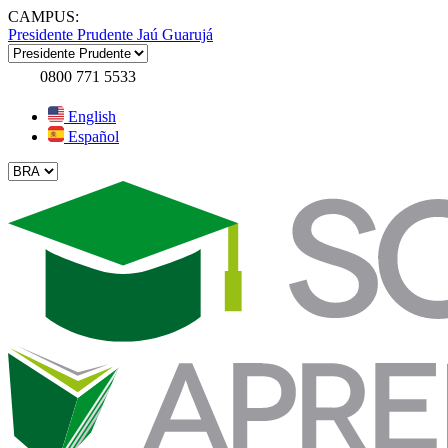
CAMPUS:
Presidente Prudente
Jaú
Guarujá
0800 771 5533
English
Español