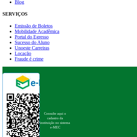
Blog
SERVIÇOS
Emissão de Boletos
Mobilidade Acadêmica
Portal do Egresso
Sucesso do Aluno
Unoeste Carreiras
Locação
Fraude é crime
Consulte aqui o
cadastro da
instituição no sistema
e-MEC