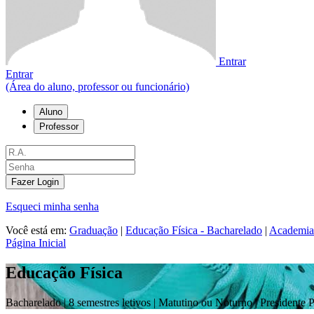
Entrar
Entrar
(Área do aluno, professor ou funcionário)
Aluno
Professor
Fazer Login
Esqueci minha senha
Você está em:
Graduação
|
Educação Física - Bacharelado
|
Academia
Página Inicial
Educação Física
Bacharelado |
8 semestres letivos | Matutino ou Noturno
| Presidente 