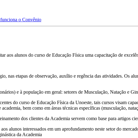
funciona o Convênio
ar aos alunos do curso de Educação Física uma capacitação de excelên
tágio, nas etapas de observação, auxílio e regência das atividades. Os
ionários) e à população em geral: setores de Musculação, Natação e Gi
ntes do curso de Educação Física da Unoeste, tais cursos visam capaci
 de academia, bem como em áreas técnicas específicas (musculação, nataçã
treinamento dos clientes da Academia servem como base para artigos cien
a aos alunos interessados em um aprofundamento neste setor do mercado 
ginástica da Academia