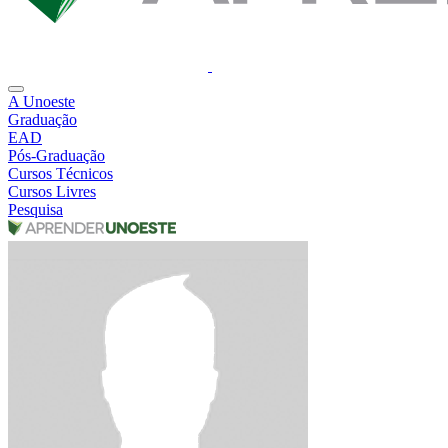
A Unoeste
Graduação
EAD
Pós-Graduação
Cursos Técnicos
Cursos Livres
Pesquisa