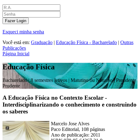
Fazer Login
Esqueci minha senha
Você está em:
Graduação
|
Educação Física - Bacharelado
|
Outras
Publicações
Página Inicial
Educação Física
Bacharelado |
8 semestres letivos | Matutino ou Noturno
| Presidente
Prudente
A Educação Física no Contexto Escolar -
Interdisciplinarizando o conhecimento e construindo
os saberes
Marcelo Jose Alves
Paco Editorial, 108 páginas
Ano de publicação: 2011