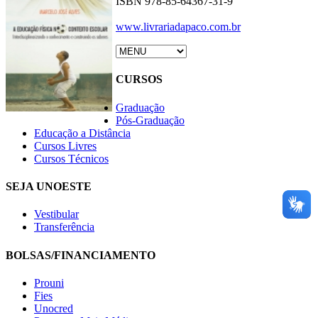
ISBN 978-85-64367-31-9
www.livrariadapaco.com.br
CURSOS
Graduação
Pós-Graduação
Educação a Distância
Cursos Livres
Cursos Técnicos
SEJA UNOESTE
Vestibular
Transferência
BOLSAS/FINANCIAMENTO
Prouni
Fies
Unocred