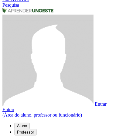
Pesquisa
Entrar
Entrar
(Área do aluno, professor ou funcionário)
Aluno
Professor