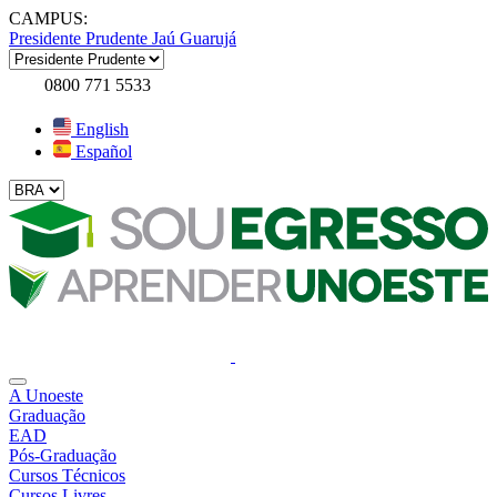
CAMPUS:
Presidente Prudente
Jaú
Guarujá
0800 771 5533
English
Español
A Unoeste
Graduação
EAD
Pós-Graduação
Cursos Técnicos
Cursos Livres