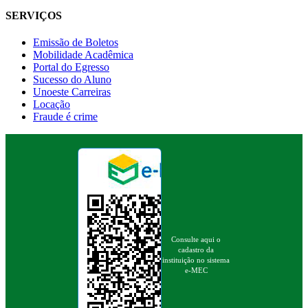
SERVIÇOS
Emissão de Boletos
Mobilidade Acadêmica
Portal do Egresso
Sucesso do Aluno
Unoeste Carreiras
Locação
Fraude é crime
Consulte aqui o
cadastro da
instituição no sistema
e-MEC