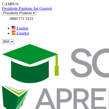
CAMPUS:
Presidente Prudente
Jaú
Guarujá
0800 771 5533
English
Español