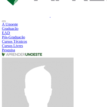
A Unoeste
Graduação
EAD
Pós-Graduação
Cursos Técnicos
Cursos Livres
Pesquisa