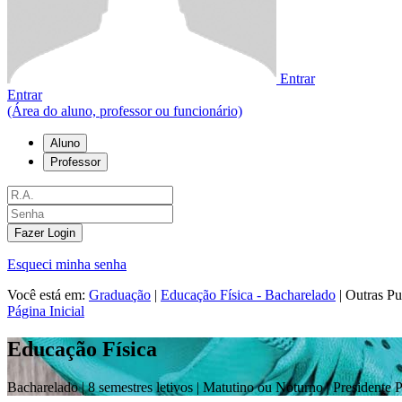
Entrar
Entrar
(Área do aluno, professor ou funcionário)
Aluno
Professor
Fazer Login
Esqueci minha senha
Você está em:
Graduação
|
Educação Física - Bacharelado
|
Outras Pu
Página Inicial
Educação Física
Bacharelado |
8 semestres letivos | Matutino ou Noturno
| Presidente 