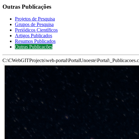
Outras Publicações
Projetos de Pesquisa
Grupos de Pesquisa
Periódicos Científicos
Artigos Publicados
Resumos Publicados
Outras Publicações
C:\CWebGITProjects\web-portal\PortalUnoeste\Portal\_Publicacoes.