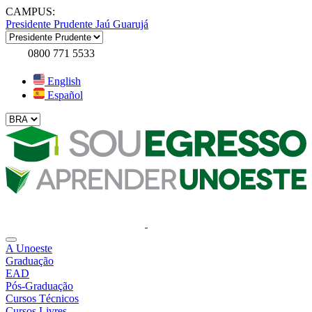
CAMPUS:
Presidente Prudente
Jaú
Guarujá
0800 771 5533
English
Español
A Unoeste
Graduação
EAD
Pós-Graduação
Cursos Técnicos
Cursos Livres