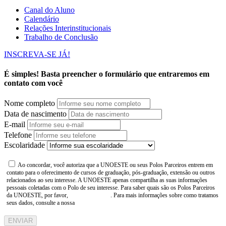
Canal do Aluno
Calendário
Relações Interinstitucionais
Trabalho de Conclusão
INSCREVA-SE JÁ!
É simples! Basta preencher o formulário que entraremos em
contato com você
Nome completo
Data de nascimento
E-mail
Telefone
Escolaridade
Ao concordar, você autoriza que a UNOESTE ou seus Polos Parceiros entrem em
contato para o oferecimento de cursos de graduação, pós-graduação, extensão ou outros
relacionados ao seu interesse. A UNOESTE apenas compartilha as suas informações
pessoais coletadas com o Polo de seu interesse. Para saber quais são os Polos Parceiros
da UNOESTE, por favor,
consulte aqui
. Para mais informações sobre como tratamos
seus dados, consulte a nossa
Aviso de Privacidade
ENVIAR