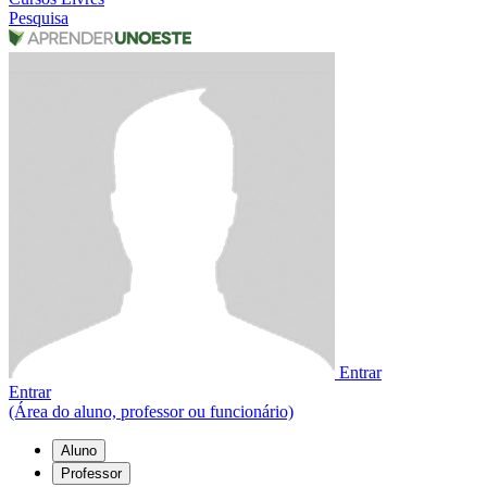
Pesquisa
Entrar
Entrar
(Área do aluno, professor ou funcionário)
Aluno
Professor