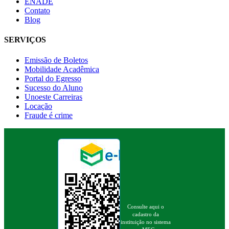
ENADE
Contato
Blog
SERVIÇOS
Emissão de Boletos
Mobilidade Acadêmica
Portal do Egresso
Sucesso do Aluno
Unoeste Carreiras
Locação
Fraude é crime
Consulte aqui o
cadastro da
instituição no sistema