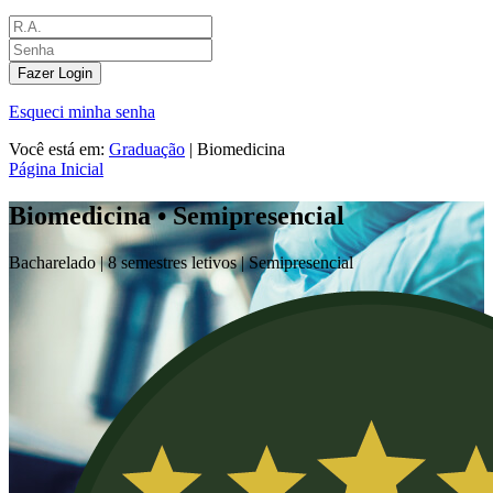
Fazer Login
Esqueci minha senha
Você está em:
Graduação
|
Biomedicina
Página Inicial
Biomedicina • Semipresencial
Bacharelado |
8 semestres letivos |
Semipresencial