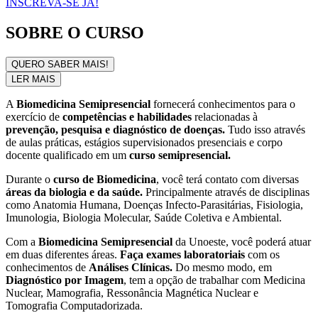
INSCREVA-SE JÁ!
SOBRE O CURSO
QUERO SABER MAIS!
LER MAIS
A
Biomedicina Semipresencial
fornecerá conhecimentos para o
exercício de
competências e habilidades
relacionadas à
prevenção, pesquisa e diagnóstico de doenças.
Tudo isso através
de aulas práticas, estágios supervisionados presenciais e corpo
docente qualificado em um
curso semipresencial.
Durante o
curso de Biomedicina
, você terá contato com diversas
áreas da biologia e da saúde.
Principalmente através de disciplinas
como Anatomia Humana, Doenças Infecto-Parasitárias, Fisiologia,
Imunologia, Biologia Molecular, Saúde Coletiva e Ambiental.
Com a
Biomedicina Semipresencial
da Unoeste, você poderá atuar
em duas diferentes áreas.
Faça exames laboratoriais
com os
conhecimentos de
Análises Clínicas.
Do mesmo modo, em
Diagnóstico por Imagem
, tem a opção de trabalhar com Medicina
Nuclear, Mamografia, Ressonância Magnética Nuclear e
Tomografia Computadorizada.