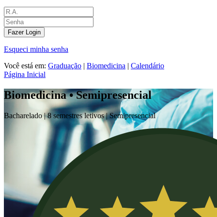
Fazer Login
Esqueci minha senha
Você está em:
Graduação
|
Biomedicina
|
Calendário
Página Inicial
Biomedicina • Semipresencial
Bacharelado |
8 semestres letivos |
Semipresencial