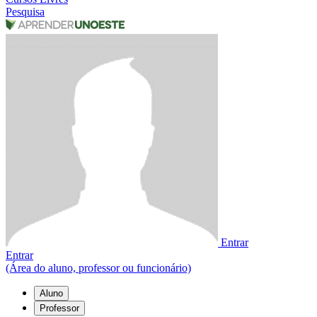
Pesquisa
Entrar
Entrar
(Área do aluno, professor ou funcionário)
Aluno
Professor