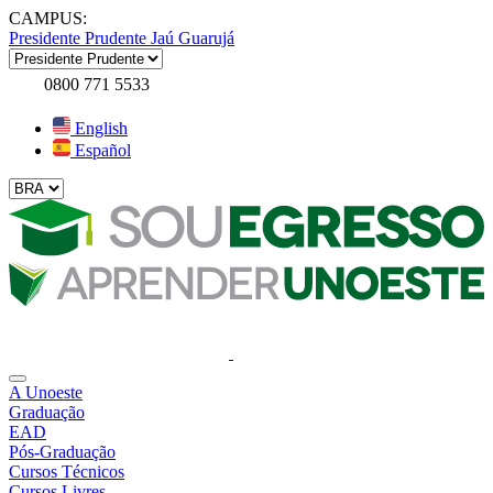
CAMPUS:
Presidente Prudente
Jaú
Guarujá
0800 771 5533
English
Español
A Unoeste
Graduação
EAD
Pós-Graduação
Cursos Técnicos
Cursos Livres