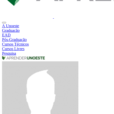
A Unoeste
Graduação
EAD
Pós-Graduação
Cursos Técnicos
Cursos Livres
Pesquisa