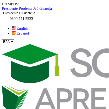
CAMPUS:
Presidente Prudente
Jaú
Guarujá
0800 771 5533
English
Español