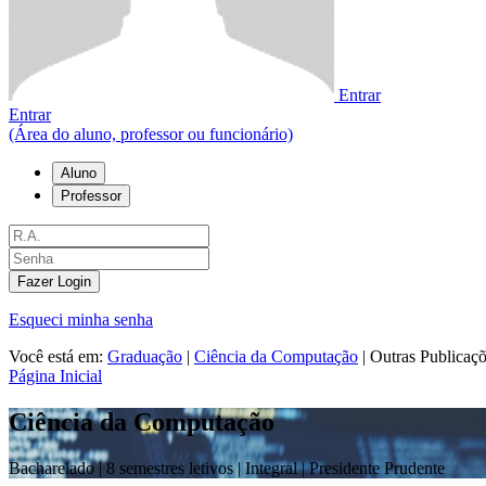
Entrar
Entrar
(Área do aluno, professor ou funcionário)
Aluno
Professor
Fazer Login
Esqueci minha senha
Você está em:
Graduação
|
Ciência da Computação
|
Outras Publicaç
Página Inicial
Ciência da Computação
Bacharelado |
8 semestres letivos | Integral
| Presidente Prudente