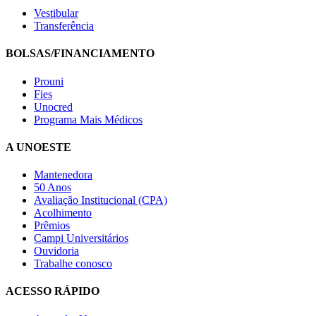
Vestibular
Transferência
BOLSAS/FINANCIAMENTO
Prouni
Fies
Unocred
Programa Mais Médicos
A UNOESTE
Mantenedora
50 Anos
Avaliação Institucional (CPA)
Acolhimento
Prêmios
Campi Universitários
Ouvidoria
Trabalhe conosco
ACESSO RÁPIDO