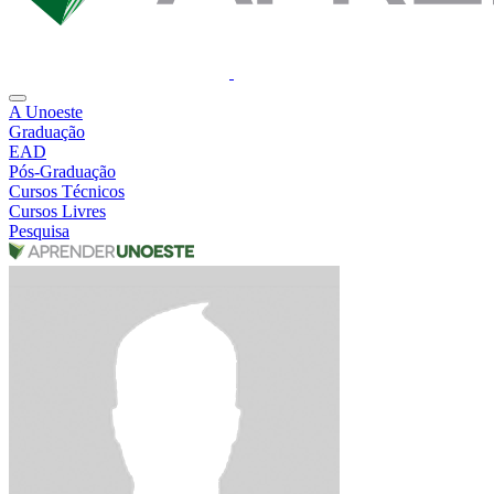
A Unoeste
Graduação
EAD
Pós-Graduação
Cursos Técnicos
Cursos Livres
Pesquisa