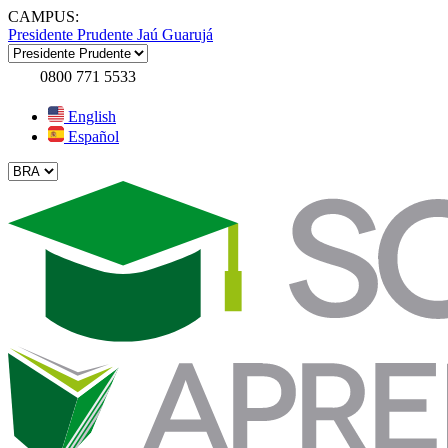
CAMPUS:
Presidente Prudente
Jaú
Guarujá
0800 771 5533
English
Español