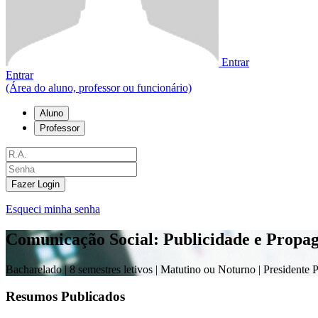
Entrar
Entrar
(Área do aluno, professor ou funcionário)
Aluno
Professor
Fazer Login
Esqueci minha senha
Comunicação Social: Publicidade e Propa
Bacharelado |
8 semestres letivos | Matutino ou Noturno
| Presidente 
Resumos Publicados