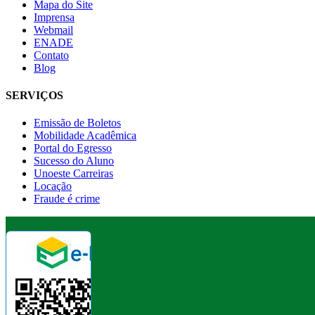
Mapa do Site
Imprensa
Webmail
ENADE
Contato
Blog
SERVIÇOS
Emissão de Boletos
Mobilidade Acadêmica
Portal do Egresso
Sucesso do Aluno
Unoeste Carreiras
Locação
Fraude é crime