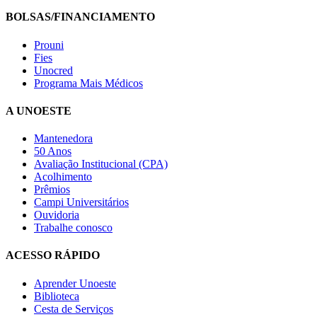
BOLSAS/FINANCIAMENTO
Prouni
Fies
Unocred
Programa Mais Médicos
A UNOESTE
Mantenedora
50 Anos
Avaliação Institucional (CPA)
Acolhimento
Prêmios
Campi Universitários
Ouvidoria
Trabalhe conosco
ACESSO RÁPIDO
Aprender Unoeste
Biblioteca
Cesta de Serviços