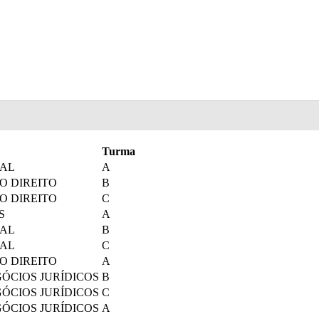
Turma
RAL
A
O DIREITO
B
O DIREITO
C
S
A
RAL
B
RAL
C
O DIREITO
A
EGÓCIOS JURÍDICOS
B
EGÓCIOS JURÍDICOS
C
EGÓCIOS JURÍDICOS
A