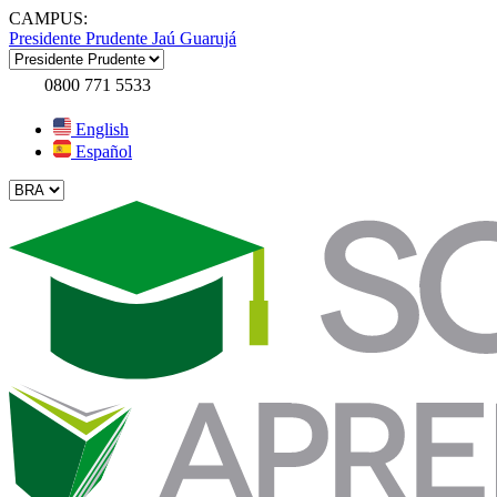
CAMPUS:
Presidente Prudente
Jaú
Guarujá
0800 771 5533
English
Español