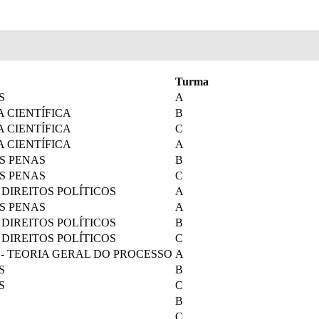
Turma
S
A
 CIENTÍFICA
B
 CIENTÍFICA
C
 CIENTÍFICA
A
AS PENAS
B
AS PENAS
C
 DIREITOS POLÍTICOS
A
AS PENAS
A
 DIREITOS POLÍTICOS
B
 DIREITOS POLÍTICOS
C
 - TEORIA GERAL DO PROCESSO
A
S
B
S
C
B
C