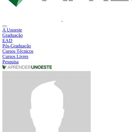
A Unoeste
Graduação
EAD
Pós-Graduação
Cursos Técnicos
Cursos Livres
Pesquisa