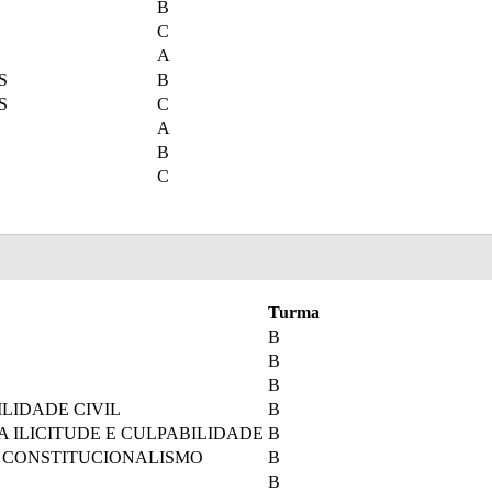
B
C
A
S
B
S
C
A
B
C
Turma
B
B
B
ILIDADE CIVIL
B
DA ILICITUDE E CULPABILIDADE
B
- CONSTITUCIONALISMO
B
B