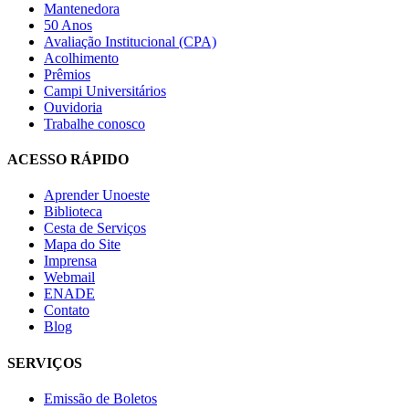
Mantenedora
50 Anos
Avaliação Institucional (CPA)
Acolhimento
Prêmios
Campi Universitários
Ouvidoria
Trabalhe conosco
ACESSO RÁPIDO
Aprender Unoeste
Biblioteca
Cesta de Serviços
Mapa do Site
Imprensa
Webmail
ENADE
Contato
Blog
SERVIÇOS
Emissão de Boletos