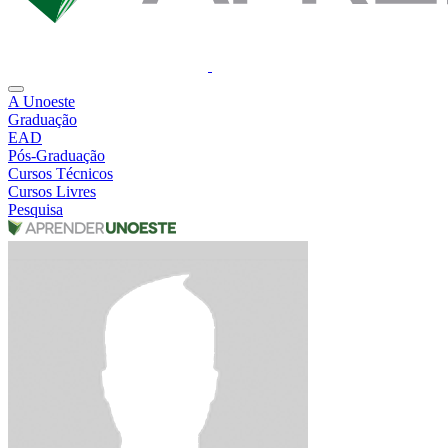
A Unoeste
Graduação
EAD
Pós-Graduação
Cursos Técnicos
Cursos Livres
Pesquisa