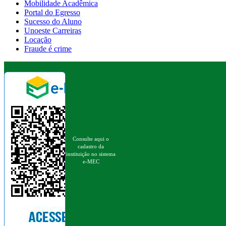
Mobilidade Acadêmica
Portal do Egresso
Sucesso do Aluno
Unoeste Carreiras
Locação
Fraude é crime
Consulte aqui o
cadastro da
instituição no sistema
e-MEC