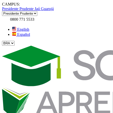
CAMPUS:
Presidente Prudente
Jaú
Guarujá
0800 771 5533
English
Español