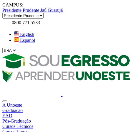
CAMPUS:
Presidente Prudente
Jaú
Guarujá
0800 771 5533
English
Español
A Unoeste
Graduação
EAD
Pós-Graduação
Cursos Técnicos
Cursos Livres