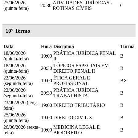
25/06/2026
ATIVIDADES JURÍDICAS -
20:30
C
(quinta-feira)
ROTINAS CÍVEIS
10° Termo
Data
Hora
Disciplina
Turma
18/06/2026
PRÁTICA JURÍDICA PENAL
19:00
B
(quinta-feira)
II
18/06/2026
TÓPICOS ESPECIAIS EM
20:30
B
(quinta-feira)
DIREITO PENAL II
22/06/2026
ÉTICA GERAL E
19:00
BX
(segunda-feira)
PROFISSIONAL
22/06/2026
PRÁTICA JURÍDICA
20:30
B
(segunda-feira)
TRABALHISTA
23/06/2026 (terça-
19:00
DIREITO TRIBUTÁRIO
B
feira)
25/06/2026
19:00
DIREITO CIVIL X
B
(quinta-feira)
26/06/2026 (sexta-
MEDICINA LEGAL E
19:00
B
feira)
BIODIREITO