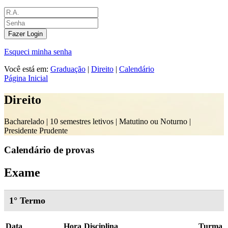
Fazer Login
Esqueci minha senha
Você está em:
Graduação
|
Direito
|
Calendário
Página Inicial
Direito
Bacharelado |
10 semestres letivos | Matutino ou Noturno
|
Presidente Prudente
Calendário de provas
Exame
1° Termo
Data
Hora
Disciplina
Turma