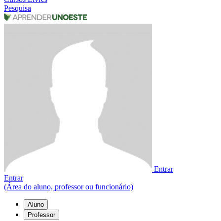
Pesquisa
Entrar
Entrar
(Área do aluno, professor ou funcionário)
Aluno
Professor