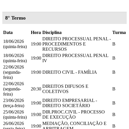
8° Termo
Data
Hora
Disciplina
Turma
DIREITO PROCESSUAL PENAL -
18/06/2026
19:00
PROCEDIMENTOS E
B
(quinta-feira)
RECURSOS
18/06/2026
DIREITO PROCESSUAL PENAL
19:00
B
(quinta-feira)
IV
22/06/2026
(segunda-
19:00
DIREITO CIVIL - FAMÍLIA
B
feira)
22/06/2026
DIREITOS DIFUSOS E
(segunda-
20:30
B
COLETIVOS
feira)
23/06/2026
DIREITO EMPRESARIAL -
19:00
B
(terça-feira)
DIREITO SOCIETÁRIO
25/06/2026
DIR.PROC.CIVIL - PROCESSO
19:00
B
(quinta-feira)
DE EXECUÇÃO
26/06/2026
MEDIAÇÃO, CONCILIAÇÃO E
19:00
B
(sexta-feira)
ARBITRAGEM