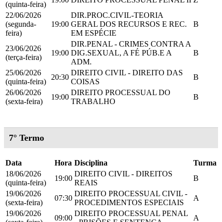
(quinta-feira)
22/06/2026
DIR.PROC.CIVIL-TEORIA
(segunda-
19:00
GERAL DOS RECURSOS E REC.
B
feira)
EM ESPÉCIE
DIR.PENAL - CRIMES CONTRA A
23/06/2026
19:00
DIG.SEXUAL, A FÉ PÚB.E A
B
(terça-feira)
ADM.
25/06/2026
DIREITO CIVIL - DIREITO DAS
20:30
B
(quinta-feira)
COISAS
26/06/2026
DIREITO PROCESSUAL DO
19:00
B
(sexta-feira)
TRABALHO
7° Termo
Data
Hora
Disciplina
Turma
18/06/2026
DIREITO CIVIL - DIREITOS
19:00
B
(quinta-feira)
REAIS
19/06/2026
DIREITO PROCESSUAL CIVIL -
07:30
A
(sexta-feira)
PROCEDIMENTOS ESPECIAIS
19/06/2026
DIREITO PROCESSUAL PENAL
09:00
A