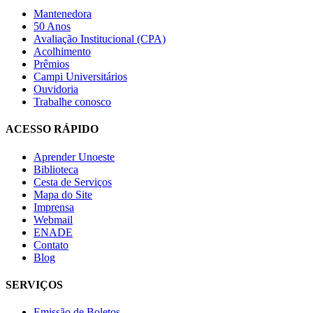
Mantenedora
50 Anos
Avaliação Institucional (CPA)
Acolhimento
Prêmios
Campi Universitários
Ouvidoria
Trabalhe conosco
ACESSO RÁPIDO
Aprender Unoeste
Biblioteca
Cesta de Serviços
Mapa do Site
Imprensa
Webmail
ENADE
Contato
Blog
SERVIÇOS
Emissão de Boletos