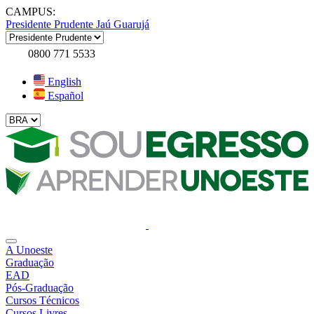
CAMPUS:
Presidente Prudente
Jaú
Guarujá
0800 771 5533
English
Español
A Unoeste
Graduação
EAD
Pós-Graduação
Cursos Técnicos
Cursos Livres