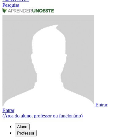
Pesquisa
Entrar
Entrar
(Área do aluno, professor ou funcionário)
Aluno
Professor