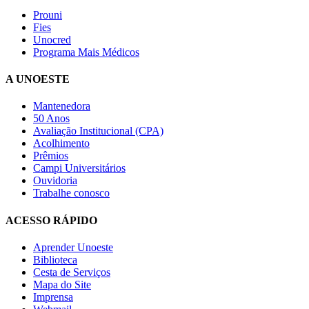
Prouni
Fies
Unocred
Programa Mais Médicos
A UNOESTE
Mantenedora
50 Anos
Avaliação Institucional (CPA)
Acolhimento
Prêmios
Campi Universitários
Ouvidoria
Trabalhe conosco
ACESSO RÁPIDO
Aprender Unoeste
Biblioteca
Cesta de Serviços
Mapa do Site
Imprensa