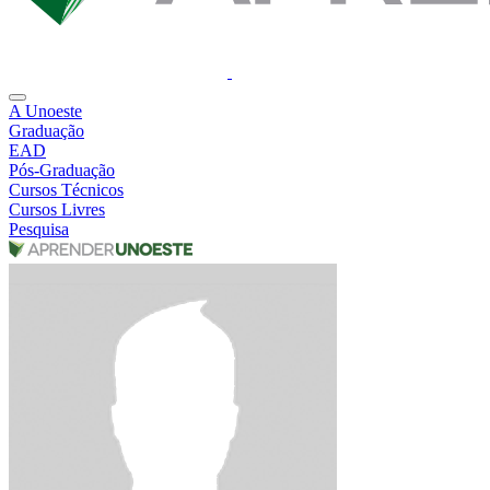
A Unoeste
Graduação
EAD
Pós-Graduação
Cursos Técnicos
Cursos Livres
Pesquisa