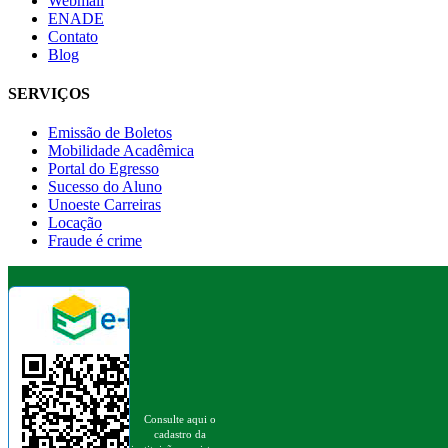
Webmail
ENADE
Contato
Blog
SERVIÇOS
Emissão de Boletos
Mobilidade Acadêmica
Portal do Egresso
Sucesso do Aluno
Unoeste Carreiras
Locação
Fraude é crime
Consulte aqui o
cadastro da