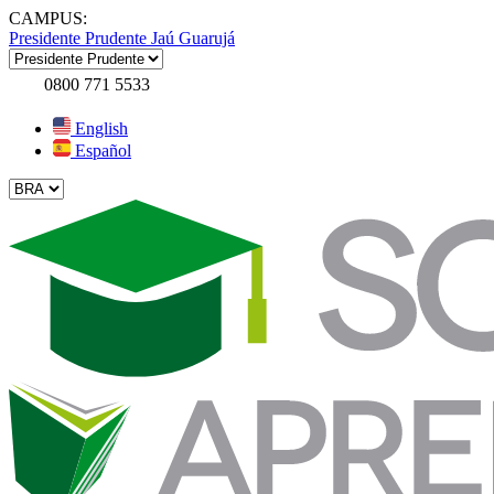
CAMPUS:
Presidente Prudente
Jaú
Guarujá
0800 771 5533
English
Español