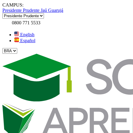
CAMPUS:
Presidente Prudente
Jaú
Guarujá
0800 771 5533
English
Español