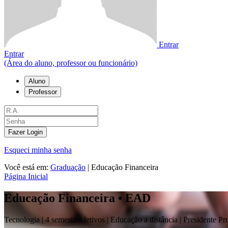
Entrar
Entrar
(Área do aluno, professor ou funcionário)
Aluno
Professor
Fazer Login
Esqueci minha senha
Você está em:
Graduação
|
Educação Financeira
Página Inicial
Educação Financeira • EAD
Tecnologia |
4 semestres letivos | Educação a distância
| Presidente Pr