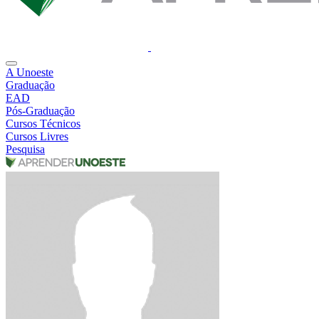
A Unoeste
Graduação
EAD
Pós-Graduação
Cursos Técnicos
Cursos Livres
Pesquisa