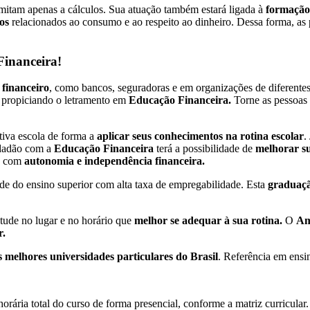
mitam apenas a cálculos. Sua atuação também estará ligada à
formação
os
relacionados ao consumo e ao respeito ao dinheiro. Dessa forma, as 
Financeira!
 financeiro
, como bancos, seguradoras e em organizações de diferen
s, propiciando o letramento em
Educação Financeira.
Torne as pessoas
tiva escola de forma a
aplicar seus conhecimentos na rotina escolar
.
idadão com a
Educação Financeira
terá a possibilidade de
melhorar su
o com
autonomia e independência financeira.
e do ensino superior com alta taxa de empregabilidade. Esta
graduaç
tude no lugar e no horário que
melhor se adequar à sua rotina.
O
Am
r.
 melhores universidades particulares do Brasil
. Referência em ensi
ária total do curso de forma presencial, conforme a matriz curricular.