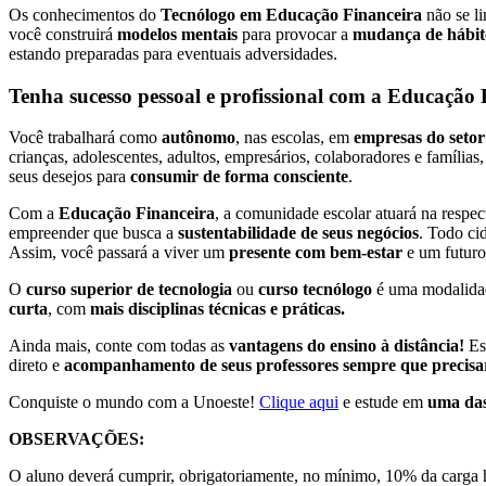
Os conhecimentos do
Tecnólogo em Educação Financeira
não se li
você construirá
modelos mentais
para provocar a
mudança de hábit
estando preparadas para eventuais adversidades.
Tenha sucesso pessoal e profissional com a Educação 
Você trabalhará como
autônomo
, nas escolas, em
empresas do setor
crianças, adolescentes, adultos, empresários, colaboradores e família
seus desejos para
consumir de forma consciente
.
Com a
Educação Financeira
, a comunidade escolar atuará na respec
empreender que busca a
sustentabilidade de seus negócios
. Todo c
Assim, você passará a viver um
presente com bem-estar
e um futur
O
curso superior de tecnologia
ou
curso tecnólogo
é uma modalidad
curta
, com
mais disciplinas técnicas e práticas.
Ainda mais, conte com todas as
vantagens do ensino à distância!
Es
direto e
acompanhamento de seus professores sempre que precisa
Conquiste o mundo com a Unoeste!
Clique aqui
e estude em
uma das
OBSERVAÇÕES:
O aluno deverá cumprir, obrigatoriamente, no mínimo, 10% da carga hor