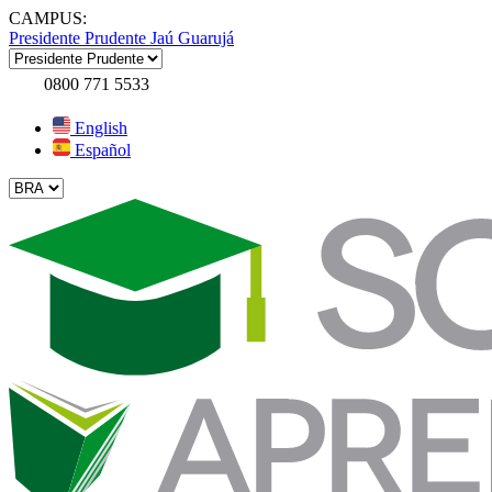
CAMPUS:
Presidente Prudente
Jaú
Guarujá
0800 771 5533
English
Español