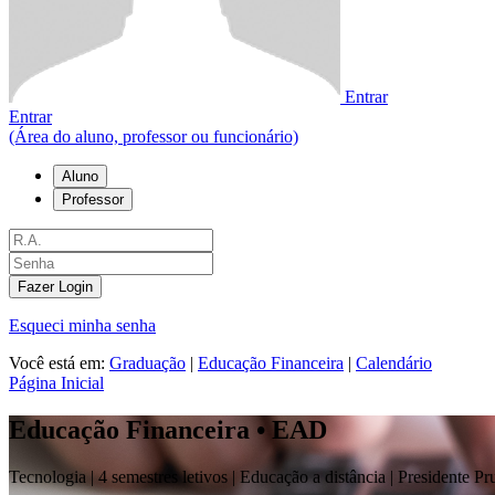
Entrar
Entrar
(Área do aluno, professor ou funcionário)
Aluno
Professor
Fazer Login
Esqueci minha senha
Você está em:
Graduação
|
Educação Financeira
|
Calendário
Página Inicial
Educação Financeira • EAD
Tecnologia |
4 semestres letivos | Educação a distância
| Presidente Pr