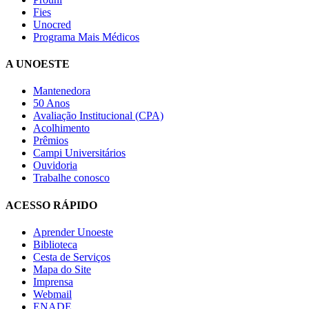
Fies
Unocred
Programa Mais Médicos
A UNOESTE
Mantenedora
50 Anos
Avaliação Institucional (CPA)
Acolhimento
Prêmios
Campi Universitários
Ouvidoria
Trabalhe conosco
ACESSO RÁPIDO
Aprender Unoeste
Biblioteca
Cesta de Serviços
Mapa do Site
Imprensa
Webmail
ENADE