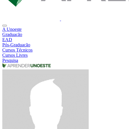
A Unoeste
Graduação
EAD
Pós-Graduação
Cursos Técnicos
Cursos Livres
Pesquisa