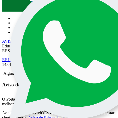
Pesquisa no site:
AVISO DE PRIVACIDADE
• EPEC - Empresa Prudentina de
Educação e Cultura SA/UNOESTE. TODOS OS DIREITOS
RESERVADOS
RELATÓRIO DE TRANSPARÊNCIA SALARIAL
- Lei nº
14.611 de 03 de Julho de 2023.
Alguma mensagem
Aviso de Privacidade do Portal UNOESTE
O Portal UNOESTE usa cookies para oferecer aos usuários uma
melhor experiência de acesso aos conteúdos e serviços oferecidos.
Ao utilizar o Portal UNOESTE, você pode consultar e declara estar
ciente de nosso
Aviso de Privacidade e Cookies
.