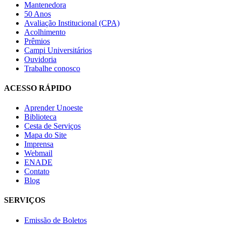
Mantenedora
50 Anos
Avaliação Institucional (CPA)
Acolhimento
Prêmios
Campi Universitários
Ouvidoria
Trabalhe conosco
ACESSO RÁPIDO
Aprender Unoeste
Biblioteca
Cesta de Serviços
Mapa do Site
Imprensa
Webmail
ENADE
Contato
Blog
SERVIÇOS
Emissão de Boletos