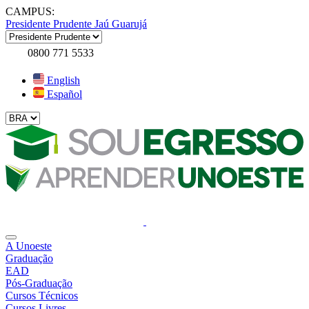
CAMPUS:
Presidente Prudente
Jaú
Guarujá
0800 771 5533
English
Español
A Unoeste
Graduação
EAD
Pós-Graduação
Cursos Técnicos
Cursos Livres