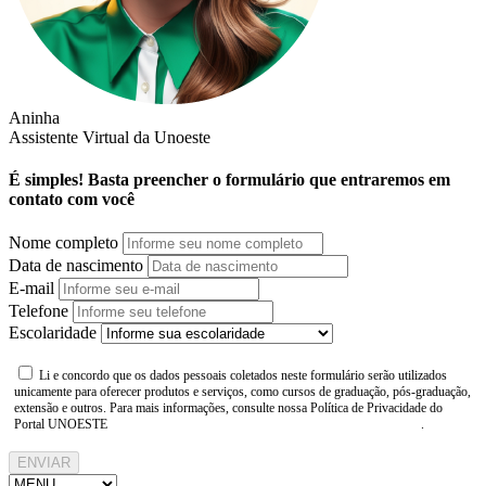
Aninha
Assistente Virtual da Unoeste
É simples! Basta preencher o formulário que entraremos em
contato com você
Nome completo
Data de nascimento
E-mail
Telefone
Escolaridade
Li e concordo que os dados pessoais coletados neste formulário serão utilizados
unicamente para oferecer produtos e serviços, como cursos de graduação, pós-graduação,
extensão e outros. Para mais informações, consulte nossa Política de Privacidade do
Portal UNOESTE
https://www.unoeste.br/politica-de-privacidade
.
ENVIAR