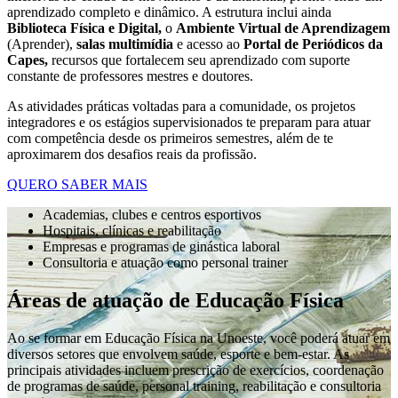
aprendizado completo e dinâmico. A estrutura inclui ainda
Biblioteca Física e Digital,
o
Ambiente Virtual de Aprendizagem
(Aprender),
salas multimídia
e acesso ao
Portal de Periódicos da
Capes,
recursos que fortalecem seu aprendizado com suporte
constante de professores mestres e doutores.
As atividades práticas voltadas para a comunidade, os projetos
integradores e os estágios supervisionados te preparam para atuar
com competência desde os primeiros semestres, além de te
aproximarem dos desafios reais da profissão.
QUERO SABER MAIS
Academias, clubes e centros esportivos
Hospitais, clínicas e reabilitação
Empresas e programas de ginástica laboral
Consultoria e atuação como personal trainer
Áreas de atuação de Educação Física
Ao se formar em Educação Física na Unoeste, você poderá atuar em
diversos setores que envolvem saúde, esporte e bem-estar. As
principais atividades incluem prescrição de exercícios, coordenação
de programas de saúde, personal training, reabilitação e consultoria