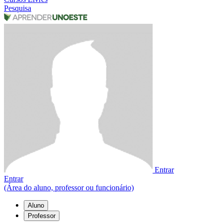
Pesquisa
Entrar
Entrar
(Área do aluno, professor ou funcionário)
Aluno
Professor