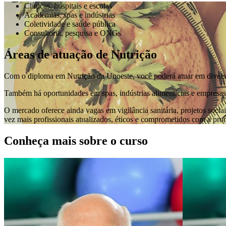
Clínicas, hospitais e escolas
Academias, spas e indústrias
Coletividade e saúde pública
Consultoria, pesquisa e ONGs
Áreas de atuação de Nutrição
Com o diploma em Nutrição da Unoeste, você poderá atuar em diversos
Também há oportunidades em spas, indústrias alimentícias e empresas 
O mercado oferece ainda vagas em vigilância sanitária, projetos socia
vez mais profissionais atualizados, éticos e comprometidos com a pr
Conheça mais sobre o curso