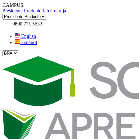
CAMPUS:
Presidente Prudente
Jaú
Guarujá
0800 771 5533
English
Español