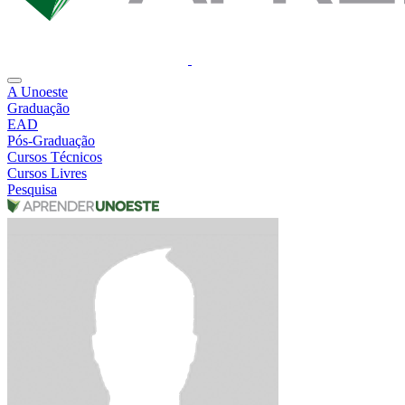
A Unoeste
Graduação
EAD
Pós-Graduação
Cursos Técnicos
Cursos Livres
Pesquisa