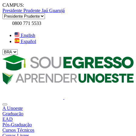
CAMPUS:
Presidente Prudente
Jaú
Guarujá
0800 771 5533
English
Español
A Unoeste
Graduação
EAD
Pós-Graduação
Cursos Técnicos
Cursos Livres