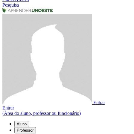
Pesquisa
Entrar
Entrar
(Área do aluno, professor ou funcionário)
Aluno
Professor