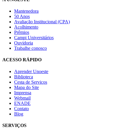
Mantenedora
50 Anos
Avaliação Institucional (CPA)
Acolhimento
Prêmios
Campi Universitários
Ouvidoria
Trabalhe conosco
ACESSO RÁPIDO
Aprender Unoeste
Biblioteca
Cesta de Serviços
Mapa do Site
Imprensa
Webmail
ENADE
Contato
Blog
SERVIÇOS