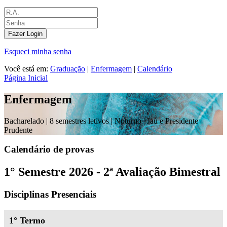
Fazer Login
Esqueci minha senha
Você está em:
Graduação
|
Enfermagem
|
Calendário
Página Inicial
Enfermagem
Bacharelado |
8 semestres letivos | Noturno
| Jaú e Presidente
Prudente
Calendário de provas
1° Semestre 2026 - 2ª Avaliação Bimestral
Disciplinas Presenciais
1° Termo