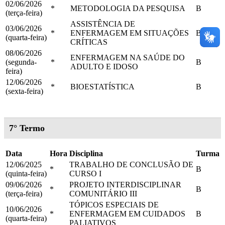
02/06/2026
*
METODOLOGIA DA PESQUISA
B
(terça-feira)
ASSISTÊNCIA DE
03/06/2026
*
ENFERMAGEM EM SITUAÇÕES
B
(quarta-feira)
CRÍTICAS
08/06/2026
ENFERMAGEM NA SAÚDE DO
(segunda-
*
B
ADULTO E IDOSO
feira)
12/06/2026
*
BIOESTATÍSTICA
B
(sexta-feira)
7° Termo
Data
Hora
Disciplina
Turma
12/06/2025
TRABALHO DE CONCLUSÃO DE
*
B
(quinta-feira)
CURSO I
09/06/2026
PROJETO INTERDISCIPLINAR
*
B
(terça-feira)
COMUNITÁRIO III
TÓPICOS ESPECIAIS DE
10/06/2026
*
ENFERMAGEM EM CUIDADOS
B
(quarta-feira)
PALIATIVOS