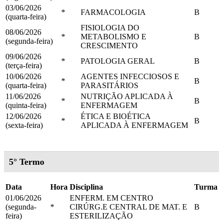
03/06/2026
*
FARMACOLOGIA
B
(quarta-feira)
FISIOLOGIA DO
08/06/2026
*
METABOLISMO E
B
(segunda-feira)
CRESCIMENTO
09/06/2026
*
PATOLOGIA GERAL
B
(terça-feira)
10/06/2026
AGENTES INFECCIOSOS E
*
B
(quarta-feira)
PARASITÁRIOS
11/06/2026
NUTRIÇÃO APLICADA À
*
B
(quinta-feira)
ENFERMAGEM
12/06/2026
ÉTICA E BIOÉTICA
*
B
(sexta-feira)
APLICADA À ENFERMAGEM
5° Termo
Data
Hora
Disciplina
Turma
01/06/2026
ENFERM. EM CENTRO
(segunda-
*
CIRÚRG.E CENTRAL DE MAT. E
B
feira)
ESTERILIZAÇÃO