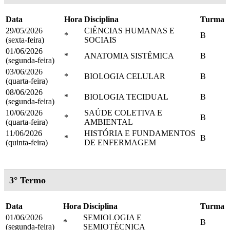
Data
Hora
Disciplina
Turma
29/05/2026
CIÊNCIAS HUMANAS E
*
B
(sexta-feira)
SOCIAIS
01/06/2026
*
ANATOMIA SISTÊMICA
B
(segunda-feira)
03/06/2026
*
BIOLOGIA CELULAR
B
(quarta-feira)
08/06/2026
*
BIOLOGIA TECIDUAL
B
(segunda-feira)
10/06/2026
SAÚDE COLETIVA E
*
B
(quarta-feira)
AMBIENTAL
11/06/2026
HISTÓRIA E FUNDAMENTOS
*
B
(quinta-feira)
DE ENFERMAGEM
3° Termo
Data
Hora
Disciplina
Turma
01/06/2026
SEMIOLOGIA E
*
B
(segunda-feira)
SEMIOTÉCNICA