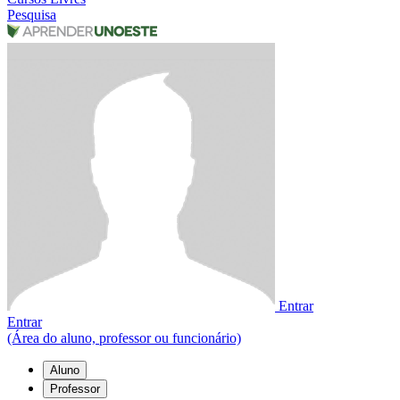
Pesquisa
Entrar
Entrar
(Área do aluno, professor ou funcionário)
Aluno
Professor