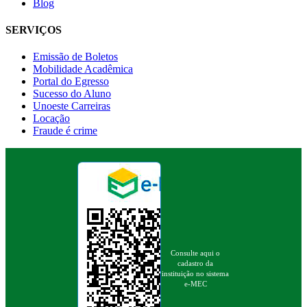
Blog
SERVIÇOS
Emissão de Boletos
Mobilidade Acadêmica
Portal do Egresso
Sucesso do Aluno
Unoeste Carreiras
Locação
Fraude é crime
Consulte aqui o
cadastro da
instituição no sistema
e-MEC