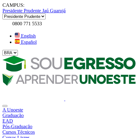
CAMPUS:
Presidente Prudente
Jaú
Guarujá
0800 771 5533
English
Español
A Unoeste
Graduação
EAD
Pós-Graduação
Cursos Técnicos
Cursos Livres