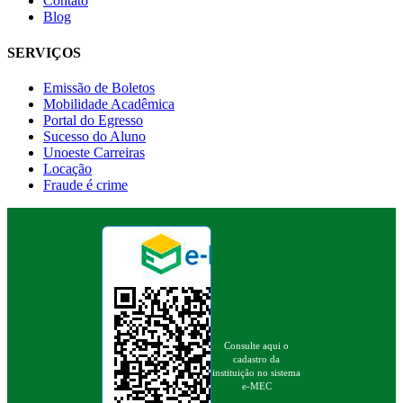
Contato
Blog
SERVIÇOS
Emissão de Boletos
Mobilidade Acadêmica
Portal do Egresso
Sucesso do Aluno
Unoeste Carreiras
Locação
Fraude é crime
Consulte aqui o
cadastro da
instituição no sistema
e-MEC