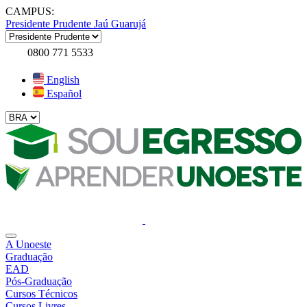
CAMPUS:
Presidente Prudente
Jaú
Guarujá
0800 771 5533
English
Español
A Unoeste
Graduação
EAD
Pós-Graduação
Cursos Técnicos
Cursos Livres