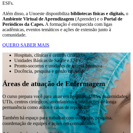
ESFs.
Além disso, a Unoeste disponibiliza
bibliotecas físicas e digitais,
o
Ambiente Virtual de Aprendizagem
(Aprender) e o
Portal de
Periódicos da Capes.
A formação é enriquecida com ligas
acadêmicas, eventos temáticos e ações de extensão junto à
comunidade.
QUERO SABER MAIS
Hospitais, clínicas e centros cirúrgicos
Unidades Básicas de Saúde e ESFs
Pronto-socorros e unidades de terapia intensiva
Docência, pesquisa e gestão em saúde
Áreas de atuação de Enfermagem
O curso prepara você para atuar em hospitais, UBSs, maternidades,
UTIs, centros cirúrgicos, ambulatórios e instituições de longa
permanência como asilos e casas de repouso.
Também há espaço para trabalhar com educação, pesquisa,
coordenação de equipes e ações em comunidades.