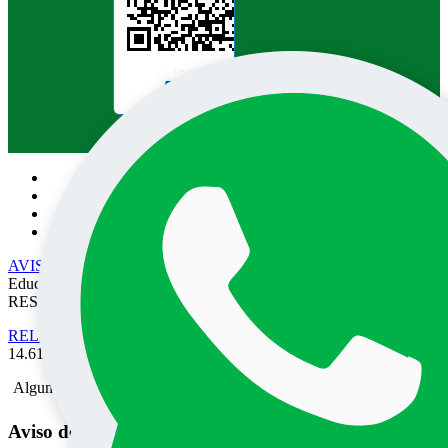
Pesquisa no site:
AVISO DE PRIVACIDADE
• EPEC - Empresa Prudentina de
Educação e Cultura SA/UNOESTE. TODOS OS DIREITOS
RESERVADOS
RELATÓRIO DE TRANSPARÊNCIA SALARIAL
- Lei nº
14.611 de 03 de Julho de 2023.
Alguma mensagem
Aviso de Privacidade do Portal UNOESTE