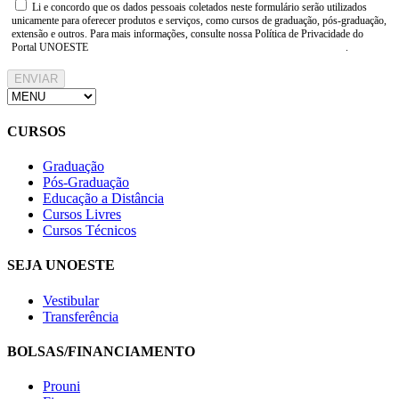
Li e concordo que os dados pessoais coletados neste formulário serão utilizados
unicamente para oferecer produtos e serviços, como cursos de graduação, pós-graduação,
extensão e outros. Para mais informações, consulte nossa Política de Privacidade do
Portal UNOESTE
https://www.unoeste.br/politica-de-privacidade
.
ENVIAR
CURSOS
Graduação
Pós-Graduação
Educação a Distância
Cursos Livres
Cursos Técnicos
SEJA UNOESTE
Vestibular
Transferência
BOLSAS/FINANCIAMENTO
Prouni