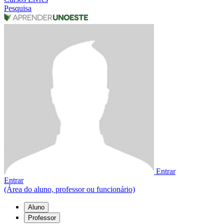
Pesquisa
Entrar
Entrar
(Área do aluno, professor ou funcionário)
Aluno
Professor