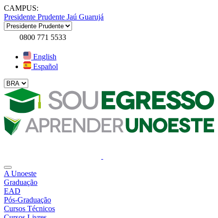
CAMPUS:
Presidente Prudente
Jaú
Guarujá
0800 771 5533
English
Español
A Unoeste
Graduação
EAD
Pós-Graduação
Cursos Técnicos
Cursos Livres