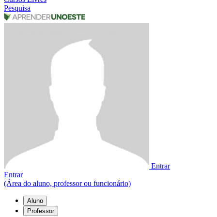
Pesquisa
Entrar
Entrar
(Área do aluno, professor ou funcionário)
Aluno
Professor