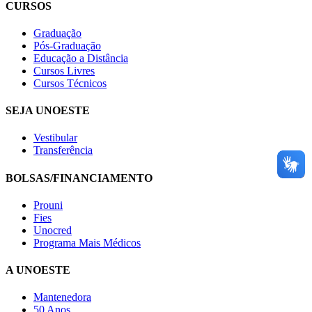
CURSOS
Graduação
Pós-Graduação
Educação a Distância
Cursos Livres
Cursos Técnicos
SEJA UNOESTE
Vestibular
Transferência
BOLSAS/FINANCIAMENTO
Prouni
Fies
Unocred
Programa Mais Médicos
A UNOESTE
Mantenedora
50 Anos