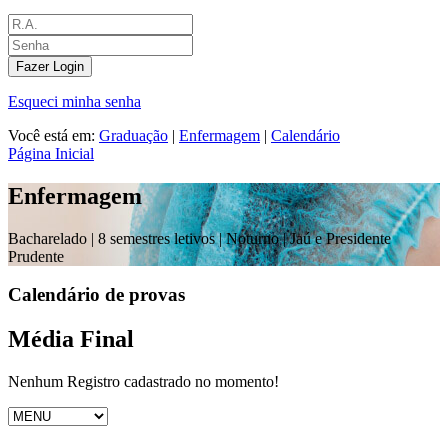
Fazer Login
Esqueci minha senha
Você está em:
Graduação
|
Enfermagem
|
Calendário
Página Inicial
Enfermagem
Bacharelado |
8 semestres letivos | Noturno
| Jaú e Presidente
Prudente
Calendário de provas
Média Final
Nenhum Registro cadastrado no momento!