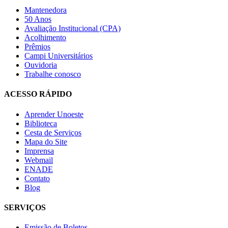
Mantenedora
50 Anos
Avaliação Institucional (CPA)
Acolhimento
Prêmios
Campi Universitários
Ouvidoria
Trabalhe conosco
ACESSO RÁPIDO
Aprender Unoeste
Biblioteca
Cesta de Serviços
Mapa do Site
Imprensa
Webmail
ENADE
Contato
Blog
SERVIÇOS
Emissão de Boletos