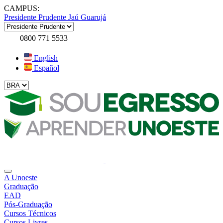
CAMPUS:
Presidente Prudente
Jaú
Guarujá
0800 771 5533
English
Español
A Unoeste
Graduação
EAD
Pós-Graduação
Cursos Técnicos
Cursos Livres