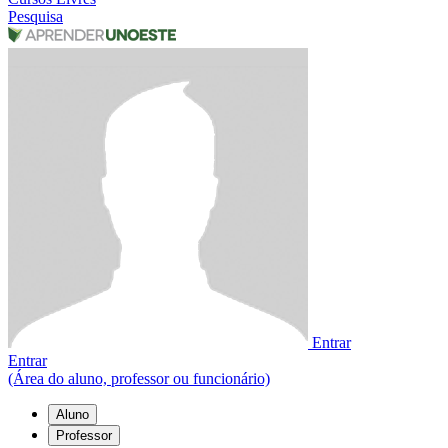
Pesquisa
Entrar
Entrar
(Área do aluno, professor ou funcionário)
Aluno
Professor