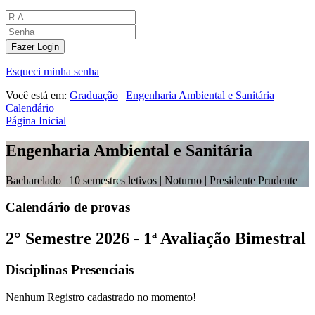
Fazer Login
Esqueci minha senha
Você está em:
Graduação
|
Engenharia Ambiental e Sanitária
|
Calendário
Página Inicial
Engenharia Ambiental e Sanitária
Bacharelado |
10 semestres letivos | Noturno
| Presidente Prudente
Calendário de provas
2° Semestre 2026 - 1ª Avaliação Bimestral
Disciplinas Presenciais
Nenhum Registro cadastrado no momento!