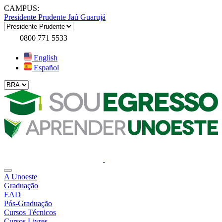
CAMPUS:
Presidente Prudente
Jaú
Guarujá
0800 771 5533
English
Español
A Unoeste
Graduação
EAD
Pós-Graduação
Cursos Técnicos
Cursos Livres