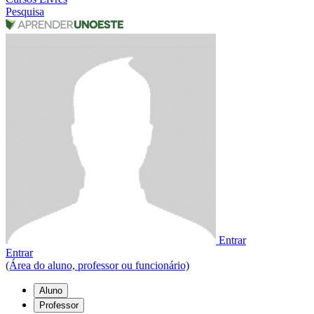
Pesquisa
Entrar
Entrar
(Área do aluno, professor ou funcionário)
Aluno
Professor