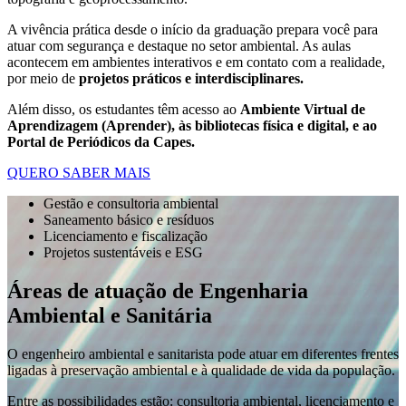
A vivência prática desde o início da graduação prepara você para
atuar com segurança e destaque no setor ambiental. As aulas
acontecem em ambientes interativos e em contato com a realidade,
por meio de
projetos práticos e interdisciplinares.
Além disso, os estudantes têm acesso ao
Ambiente Virtual de
Aprendizagem (Aprender), às bibliotecas física e digital, e ao
Portal de Periódicos da Capes.
QUERO SABER MAIS
Gestão e consultoria ambiental
Saneamento básico e resíduos
Licenciamento e fiscalização
Projetos sustentáveis e ESG
Áreas de atuação de Engenharia
Ambiental e Sanitária
O engenheiro ambiental e sanitarista pode atuar em diferentes frentes
ligadas à preservação ambiental e à qualidade de vida da população.
Entre as possibilidades estão: consultoria ambiental, licenciamento e