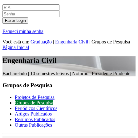
Fazer Login
Esqueci minha senha
Você está em:
Graduação
|
Engenharia Civil
|
Grupos de Pesquisa
Página Inicial
Engenharia Civil
Bacharelado |
10 semestres letivos | Noturno
| Presidente Prudente
Grupos de Pesquisa
Projetos de Pesquisa
Grupos de Pesquisa
Periódicos Científicos
Artigos Publicados
Resumos Publicados
Outras Publicações