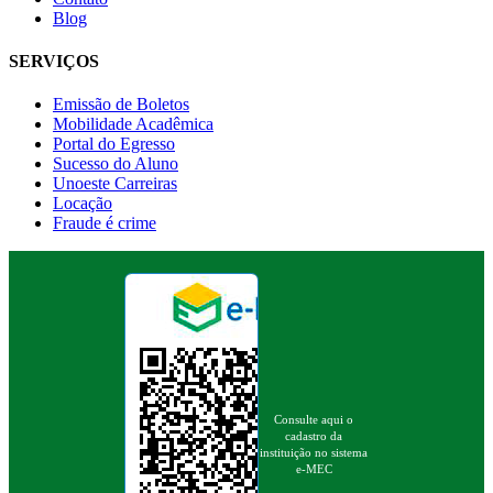
Blog
SERVIÇOS
Emissão de Boletos
Mobilidade Acadêmica
Portal do Egresso
Sucesso do Aluno
Unoeste Carreiras
Locação
Fraude é crime
Consulte aqui o
cadastro da
instituição no sistema
e-MEC