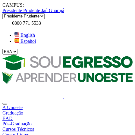
CAMPUS:
Presidente Prudente
Jaú
Guarujá
0800 771 5533
English
Español
A Unoeste
Graduação
EAD
Pós-Graduação
Cursos Técnicos
Cursos Livres