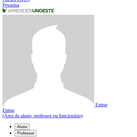
Pesquisa
Entrar
Entrar
(Área do aluno, professor ou funcionário)
Aluno
Professor