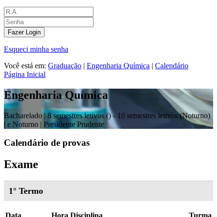
Fazer Login
Esqueci minha senha
Você está em:
Graduação
|
Engenharia Química
|
Calendário
Página Inicial
Engenharia Química
Bacharelado |
8 semestres letivos () - 10 semestres letivos (Noturno)
| e Noturno
| Presidente Prudente
Calendário de provas
Exame
1° Termo
Data
Hora
Disciplina
Turma