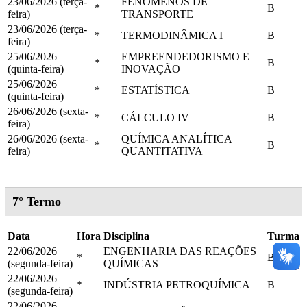
23/06/2026 (terça-
FENÔMENOS DE
*
B
feira)
TRANSPORTE
23/06/2026 (terça-
*
TERMODINÂMICA I
B
feira)
25/06/2026
EMPREENDEDORISMO E
*
B
(quinta-feira)
INOVAÇÃO
25/06/2026
*
ESTATÍSTICA
B
(quinta-feira)
26/06/2026 (sexta-
*
CÁLCULO IV
B
feira)
26/06/2026 (sexta-
QUÍMICA ANALÍTICA
*
B
feira)
QUANTITATIVA
7° Termo
Data
Hora
Disciplina
Turma
22/06/2026
ENGENHARIA DAS REAÇÕES
*
B
(segunda-feira)
QUÍMICAS
22/06/2026
*
INDÚSTRIA PETROQUÍMICA
B
(segunda-feira)
22/06/2026