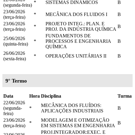
*
SISTEMAS DINÂMICOS
B
(segunda-feira)
23/06/2026
*
MECÂNICA DOS FLUIDOS I
B
(terça-feira)
23/06/2026
PROJETO INTEG.: PLAN. E
*
B
(terça-feira)
PROJ. DA INDÚSTRIA QUÍMICA
FUNDAMENTOS DE
25/06/2026
*
PROCESSOS E ENGENHARIA
B
(quinta-feira)
QUÍMICA
26/06/2026
*
OPERAÇÕES UNITÁRIAS II
B
(sexta-feira)
9° Termo
Data
Hora
Disciplina
Turma
22/06/2026
MECÂNICA DOS FLUÍDOS:
(segunda-
*
B
APLICAÇÕES INDUSTRIAIS
feira)
23/06/2026
MODELAGEM E OTIMIZAÇÃO
*
B
(terça-feira)
EM SISTEMAS EM ENGENHARIA
PROJ.INTEGRADOR:EXEC. E
23/06/2026