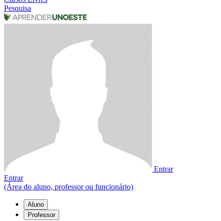
Pesquisa
Entrar
Entrar
(Área do aluno, professor ou funcionário)
Aluno
Professor