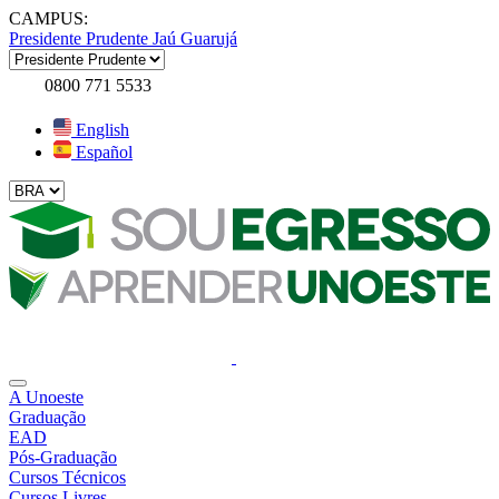
CAMPUS:
Presidente Prudente
Jaú
Guarujá
0800 771 5533
English
Español
A Unoeste
Graduação
EAD
Pós-Graduação
Cursos Técnicos
Cursos Livres