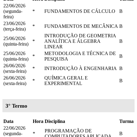
22/06/2026
(segunda-
*
FUNDAMENTOS DE CÁLCULO
B
feira)
23/06/2026
*
FUNDAMENTOS DE MECÂNICA
B
(terça-feira)
INTRODUÇÃO DE GEOMETRIA
25/06/2026
*
ANALÍTICA E ÁLGEBRA
B
(quinta-feira)
LINEAR
25/06/2026
METODOLOGIA E TÉCNICA DE
*
B
(quinta-feira)
PESQUISA
26/06/2026
*
INTRODUÇÃO À ENGENHARIA
B
(sexta-feira)
26/06/2026
QUÍMICA GERAL E
*
B
(sexta-feira)
EXPERIMENTAL
3° Termo
Data
Hora
Disciplina
Turma
22/06/2026
PROGRAMAÇÃO DE
(segunda-
*
B
COMPUTADORES APLICADA