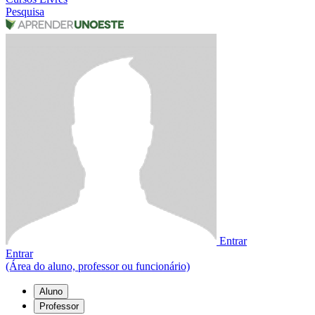
Pesquisa
Entrar
Entrar
(Área do aluno, professor ou funcionário)
Aluno
Professor