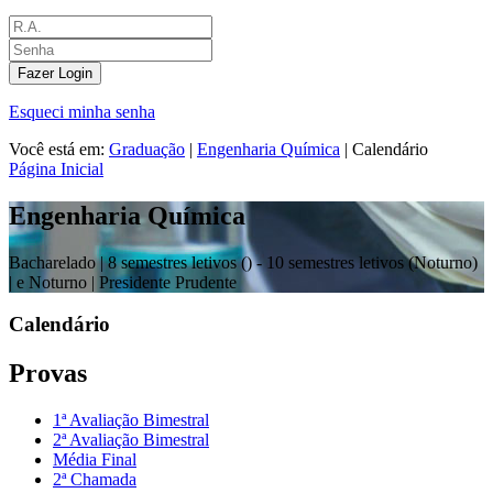
Fazer Login
Esqueci minha senha
Você está em:
Graduação
|
Engenharia Química
|
Calendário
Página Inicial
Engenharia Química
Bacharelado |
8 semestres letivos () - 10 semestres letivos (Noturno)
| e Noturno
| Presidente Prudente
Calendário
Provas
1ª Avaliação Bimestral
2ª Avaliação Bimestral
Média Final
2ª Chamada