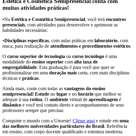
Estética e Cosmética Semipresencial conta com
muitas atividades práticas!
•Na
Estética e Cosmética Semipresencial
, você terá
encontros
presenciais
, com atividades para desenvolver e aprimorar as
habilidades necessárias:
•
Disciplinas específicas
, com aulas práticas em
laboratório
, com
maca, para realização de
atendimentos e procedimentos estéticos
.
O
curso superior de tecnologia
ou
curso tecnólogo
é uma
modalidade do
ensino superior
com
alta taxa de
empregabilidade
. Esta graduação é para você que quer se
profissionalizar em uma
duração mais
curta, com mais disciplinas
técnicas e
práticas
.
Ainda mais, conte com todas as
vantagens do ensino
semipresencial! Estude
no
lugar
e no
horário
que melhor se
adequar à sua
rotina
. O
ambiente
virtual de
aprendizagem
é
dinâmico
e você terá contato direto e acompanhamento de seus
professores sempre que precisar.
Conquiste o mundo com a Unoeste!
Clique aqui
e estude em
uma
das melhores universidades particulares do Brasil
. Referência
em ensino, com corpo docente qualificado e estrutura moderna.