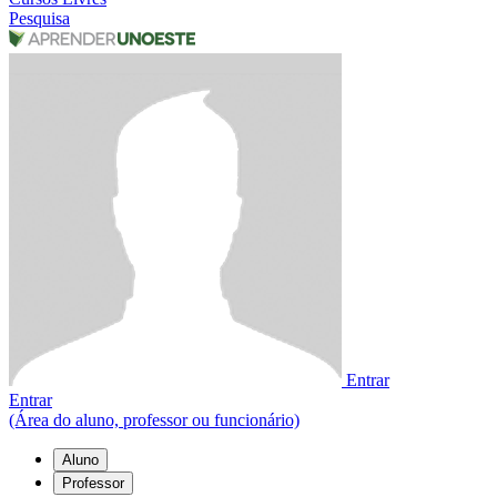
Pesquisa
Entrar
Entrar
(Área do aluno, professor ou funcionário)
Aluno
Professor