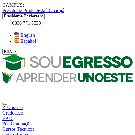
CAMPUS:
Presidente Prudente
Jaú
Guarujá
0800 771 5533
English
Español
A Unoeste
Graduação
EAD
Pós-Graduação
Cursos Técnicos
Cursos Livres